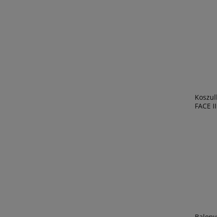
Koszul
FACE II
Balony