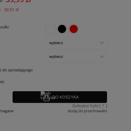
o:
32,51 zł
:
zulki:
 do sprzedającego
e):
.
DO KOSZYKA
Zyskujesz
3
pkt [
?
]
ymagane
dodaj do przechowalni