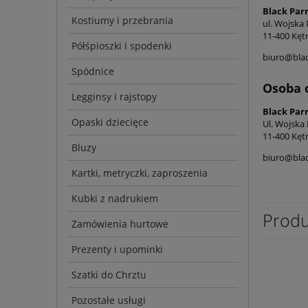
Black Par
Kostiumy i przebrania
ul. Wojska 
11-400 Kęt
Półśpioszki i spodenki
biuro@blac
Spódnice
Osoba 
Legginsy i rajstopy
Black Par
Opaski dziecięce
Ul. Wojska
11-400 Kęt
Bluzy
biuro@blac
Kartki, metryczki, zaproszenia
Kubki z nadrukiem
Produ
Zamówienia hurtowe
Prezenty i upominki
Szatki do Chrztu
Pozostałe usługi