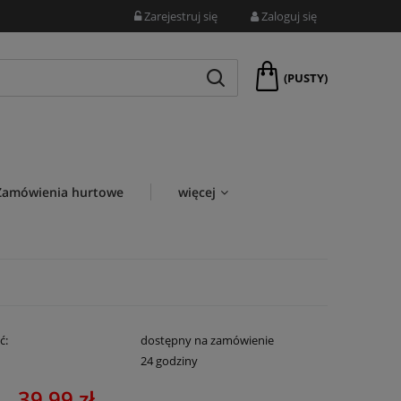
Zarejestruj się
Zaloguj się
(PUSTY)
Zamówienia hurtowe
więcej
ć:
dostępny na zamówienie
:
24 godziny
39,99 zł