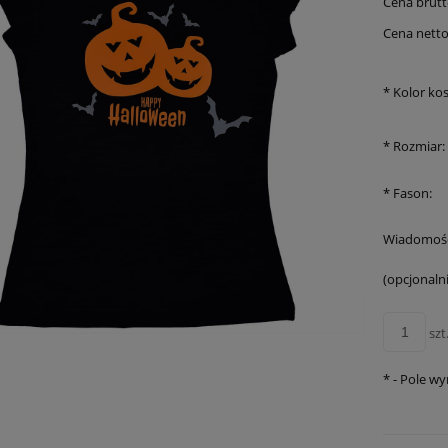
Cena brutt
Cena netto
*
Kolor kos
*
Rozmiar:
*
Fason:
Wiadomość
(opcjonalni
szt
*
- Pole w