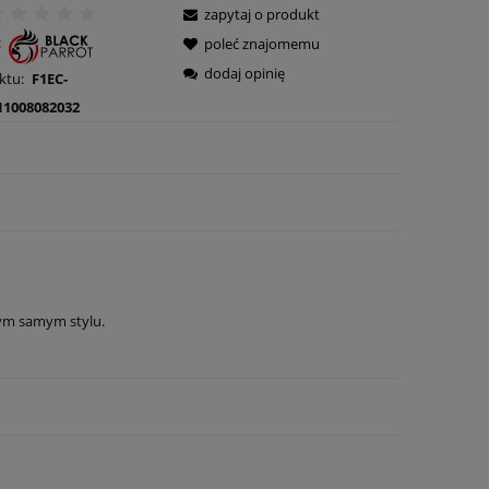
zapytaj o produkt
:
poleć znajomemu
dodaj opinię
ktu:
F1EC-
11008082032
tym samym stylu.