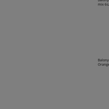
mix 6s
Balony
Orange