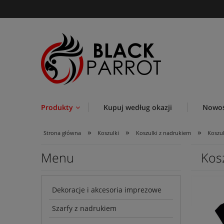
Produkty
Kupuj według okazji
Nowoś
»
»
»
Strona główna
Koszulki
Koszulki z nadrukiem
Koszu
Menu
Kos
Dekoracje i akcesoria imprezowe
Szarfy z nadrukiem