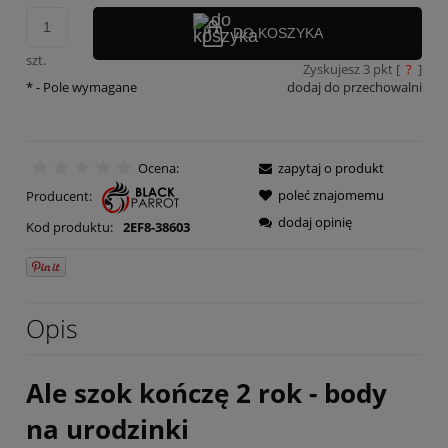
DO KOSZYKA
szt.
Zyskujesz
3
pkt [
?
]
*
- Pole wymagane
dodaj do przechowalni
Ocena:
zapytaj o produkt
poleć znajomemu
Producent:
dodaj opinię
Kod produktu:
2EF8-38603
Opis
Ale szok kończę 2 rok - body
na urodzinki