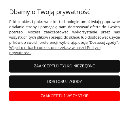
Dbamy o Twoją prywatność
Pliki cookies i pokrewne im technologie umożliwiają poprawne
działanie strony i pomagają nam dostosować ofertę do Twoich
Balon foliowy Cyfra 1, 86cm, srebrny XL
potrzeb. Możesz zaakceptować wykorzystanie przez nas
wszystkich tych plików i przejść do sklepu lub dostosować użycie
plików do swoich preferencji, wybierając opcję "Dostosuj zgody".
Więcej o plikach cookies przeczytasz w naszej Polityce
prywatności.
ZAAKCEPTUJ TYLKO NIEZBĘDNE
DOSTOSUJ ZGODY
ZAAKCEPTUJ WSZYSTKIE
Świeczka urodzinowa cyferka 1 srebrna brokatowa
7cm