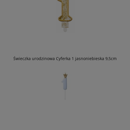
Świeczka urodzinowa Cyferka 1 jasnoniebieska 9,5cm