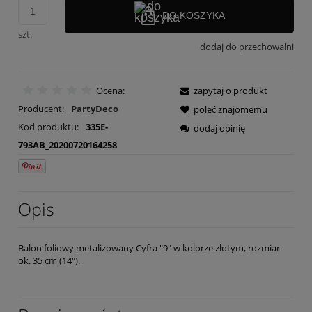
DO KOSZYKA
szt.
dodaj do przechowalni
Ocena:
zapytaj o produkt
Producent:
PartyDeco
poleć znajomemu
Kod produktu:
335E-
dodaj opinię
793AB_20200720164258
Opis
Balon foliowy metalizowany Cyfra "9" w kolorze złotym, rozmiar
ok. 35 cm (14").