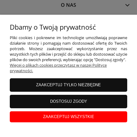
O NAS
MOJE KONTO
Dbamy o Twoją prywatność
Pliki cookies i pokrewne im technologie umożliwiają poprawne
działanie strony i pomagają nam dostosować ofertę do Twoich
PŁATNOŚCI I DOSTAWA
potrzeb. Możesz zaakceptować wykorzystanie przez nas
wszystkich tych plików i przejść do sklepu lub dostosować użycie
plików do swoich preferencji, wybierając opcję "Dostosuj zgody".
Więcej o plikach cookies przeczytasz w naszej Polityce
INFORMACJE
prywatności.
ZAAKCEPTUJ TYLKO NIEZBĘDNE
KOLEKCJE
DOSTOSUJ ZGODY
Właścicielem sklepu
www.blackparrot.pl
jest
Black Parrot
Magdalena
Kojro
z siedzibą przy ul. Wojska Polskiego 3A/1, 11-400
Kętrzyn
, NIP: 742-199-88-
ZAAKCEPTUJ WSZYSTKIE
15.
Wszelkie prawa zastrzeżone.
pokaż pełną wersję strony