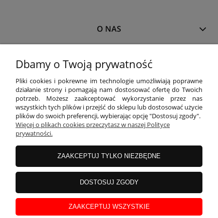
O NAS
MOJE KONTO
Dbamy o Twoją prywatność
Pliki cookies i pokrewne im technologie umożliwiają poprawne
działanie strony i pomagają nam dostosować ofertę do Twoich
PŁATNOŚCI I DOSTAWA
potrzeb. Możesz zaakceptować wykorzystanie przez nas
wszystkich tych plików i przejść do sklepu lub dostosować użycie
plików do swoich preferencji, wybierając opcję "Dostosuj zgody".
Więcej o plikach cookies przeczytasz w naszej Polityce
INFORMACJE
prywatności.
ZAAKCEPTUJ TYLKO NIEZBĘDNE
KOLEKCJE
DOSTOSUJ ZGODY
Właścicielem sklepu
www.blackparrot.pl
jest
Black Parrot
Magdalena
Kojro
z siedzibą przy ul. Wojska Polskiego 3A/1, 11-400
Kętrzyn
, NIP: 742-199-88-
ZAAKCEPTUJ WSZYSTKIE
15.