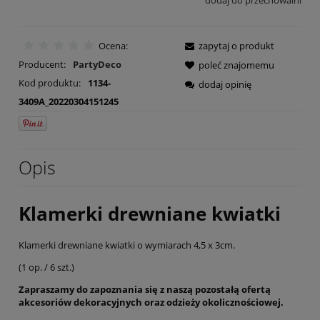
dodaj do przechowalni
Ocena:
zapytaj o produkt
Producent:
PartyDeco
poleć znajomemu
Kod produktu:
1134-
dodaj opinię
3409A_20220304151245
Opis
Klamerki drewniane kwiatki
Klamerki drewniane kwiatki o wymiarach 4,5 x 3cm.
(1 op. / 6 szt.)
Zapraszamy do zapoznania się z naszą pozostałą ofertą
akcesoriów dekoracyjnych oraz odzieży okolicznościowej.