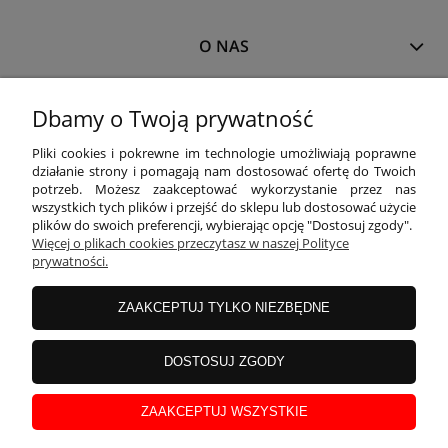
O NAS
MOJE KONTO
Dbamy o Twoją prywatność
Pliki cookies i pokrewne im technologie umożliwiają poprawne
działanie strony i pomagają nam dostosować ofertę do Twoich
PŁATNOŚCI I DOSTAWA
potrzeb. Możesz zaakceptować wykorzystanie przez nas
wszystkich tych plików i przejść do sklepu lub dostosować użycie
plików do swoich preferencji, wybierając opcję "Dostosuj zgody".
Więcej o plikach cookies przeczytasz w naszej Polityce
INFORMACJE
prywatności.
ZAAKCEPTUJ TYLKO NIEZBĘDNE
KOLEKCJE
DOSTOSUJ ZGODY
Właścicielem sklepu
www.blackparrot.pl
jest
Black Parrot
Magdalena
Kojro
z siedzibą przy ul. Wojska Polskiego 3A/1, 11-400
Kętrzyn
, NIP: 742-199-88-
ZAAKCEPTUJ WSZYSTKIE
15.
Wszelkie prawa zastrzeżone.