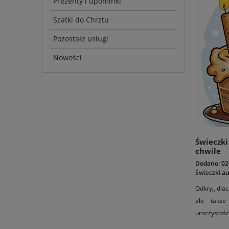
Prezenty i upominki
Szatki do Chrztu
Pozostałe usługi
Nowości
Świeczki
chwile
Dodano:
02
Świeczki
au
Odkryj, dlac
ale także
uroczystośc