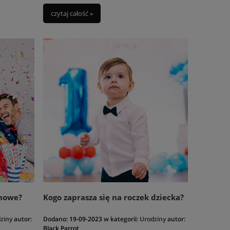
czytaj całość »
inowe?
Kogo zaprasza się na roczek dziecka?
ziny
autor:
Dodano:
19-09-2023
w kategorii:
Urodziny
autor:
Black Parrot