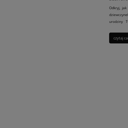
Odkryj, ja
dziewczyne
urodziny 
sprawdź nas
czytaj ca