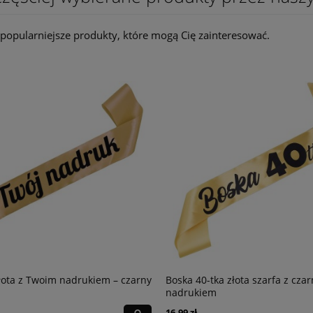
popularniejsze produkty, które mogą Cię zainteresować.
łota z Twoim nadrukiem – czarny
Boska 40-tka złota szarfa z cza
nadrukiem
16,99 zł