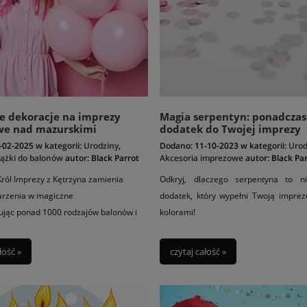
e dekoracje na imprezy
Magia serpentyn: ponadcza
we nad mazurskimi
dodatek do Twojej imprezy
i
-02-2025
w kategorii:
Urodziny
,
Dodano:
11-10-2023
w kategorii:
Urod
ążki do balonów
autor:
Black Parrot
Akcesoria imprezowe
autor:
Black Pa
 Król Imprezy z Kętrzyna zamienia
Odkryj, dlaczego serpentyna to ni
arzenia w magiczne
dodatek, który wypełni Twoją imprez
rując ponad 1000 rodzajów balonów i
kolorami!
 akcesoria imprezowe.
łość »
czytaj całość »