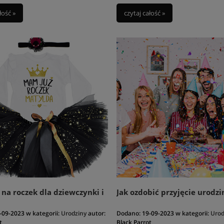
łość »
czytaj całość »
na roczek dla dziewczynki i
Jak ozdobić przyjęcie urodz
-09-2023
w kategorii:
Urodziny
autor:
Dodano:
19-09-2023
w kategorii:
Urod
t
Black Parrot