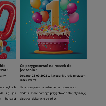
akie
Co przygotować na roczek do
rrot?
jedzenia?
ziny
,
Dodano:
28-09-2023
w kategorii:
Urodziny
autor:
Black Parrot
wykłych
Lista pomysłów na jedzenie na roczek oraz
dz się, jak
dodatki, które pomogą przygotować stół, stylizację
e bardziej
dziecka i dekoracje do zdjęć.
!