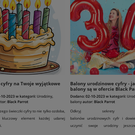
 cyfry na Twoje wyjątkowe
Balony urodzinowe cyfry - j
balony są w ofercie Black Pa
-10-2023
w kategorii:
Urodziny
,
Dodano:
02-10-2023
w kategorii:
Urod
tor:
Black Parrot
balony
autor:
Black Parrot
zego świeczki cyfry to nie tylko ozdoba,
Odkryj sekrety niez
 kluczowy element każdej udanej
balonów urodzinowych cyfr i dowie
i.
uczynić swoje urodziny jeszcz
wyjątkowymi i pełnymi kolorowej magii