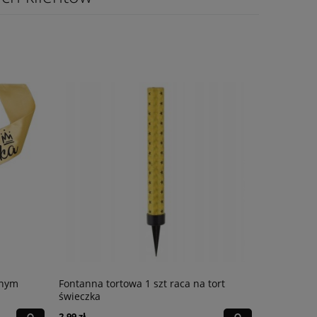
rnym
Fontanna tortowa 1 szt raca na tort
Szarfa Bos
świeczka
nadrukie
2,99 zł
17,99 zł