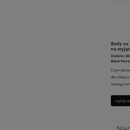
Body na 
na wyją
Dodano:
06
Black Parro
Czym kierow
dla chłopca
naszego art
czytaj ca
Naj