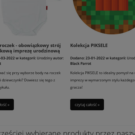
roczek - obowiązkowy strój
Kolekcja PIKSELE
tkową imprezę urodzinową
-03-2022
w kategorii:
Urodziny
autor:
Dodano:
23-01-2022
w kategorii:
Urod
t
Black Parrot
ać się przy wyborze body na roczek
Kolekcja PIKSELE to idealny pomysł na
 i dziewczynki? Dowiesz się tego z
imprezy w wymarzonym stylu każdego
ykułu.
gracza!
łość »
czytaj całość »
częściej wybierane produkty przez nasz