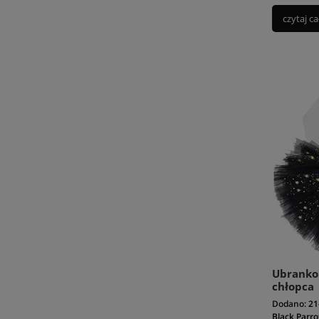
czytaj ca
Ubranko 
chłopca
Dodano:
21
Black Parro