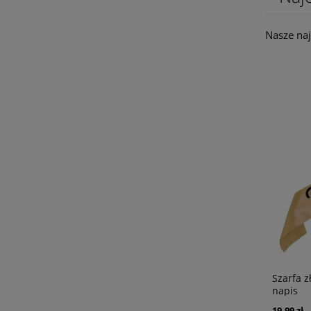
Nasze naj
Korona papierowa Happy Birthday złota
Szarfa z
napis
2,99 zł
19,99 zł