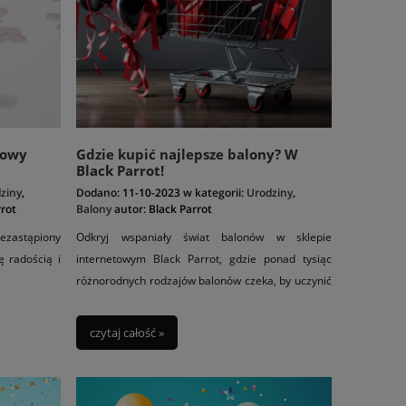
sowy
Gdzie kupić najlepsze balony? W
Black Parrot!
ziny
,
Dodano:
11-10-2023
w kategorii:
Urodziny
,
rrot
Balony
autor:
Black Parrot
ezastąpiony
Odkryj wspaniały świat balonów w sklepie
ę radością i
internetowym Black Parrot, gdzie ponad tysiąc
różnorodnych rodzajów balonów czeka, by uczynić
Twoją imprezę niezapomnianą!
czytaj całość »