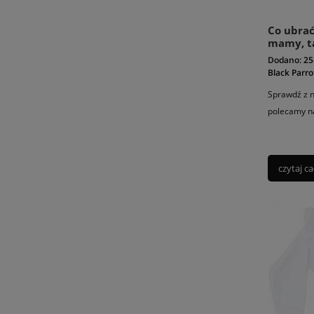
Co ubrać
mamy, ta
Dodano:
25
Black Parro
Sprawdź z n
polecamy na
czytaj ca