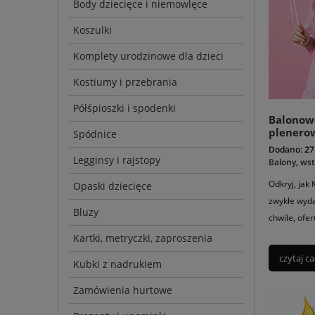
Body dziecięce i niemowlęce
Koszulki
Komplety urodzinowe dla dzieci
Kostiumy i przebrania
Półśpioszki i spodenki
Balonow
plenero
Spódnice
jezioram
Dodano:
27
Legginsy i rajstopy
Balony
,
wst
Odkryj, jak
Opaski dziecięce
zwykłe wyd
Bluzy
chwile, ofe
niezliczone
Kartki, metryczki, zaproszenia
czytaj ca
Kubki z nadrukiem
Zamówienia hurtowe