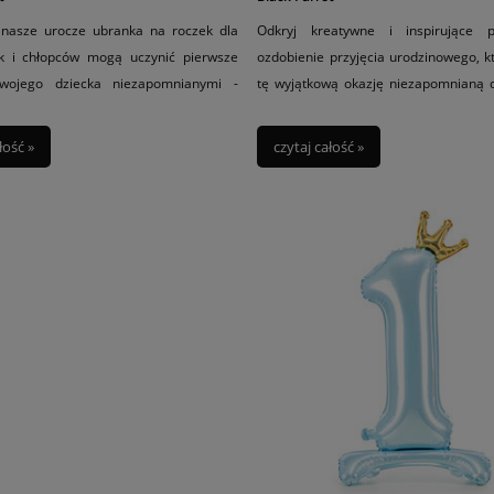
k nasze urocze ubranka na roczek dla
Odkryj kreatywne i inspirujące 
k i chłopców mogą uczynić pierwsze
ozdobienie przyjęcia urodzinowego, k
Twojego dziecka niezapomnianymi -
tę wyjątkową okazję niezapomnianą dl
z artykuł już teraz!
wszystkich gości!
łość »
czytaj całość »