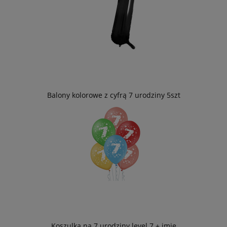
Balony kolorowe z cyfrą 7 urodziny 5szt
Koszulka na 7 urodziny level 7 + imię