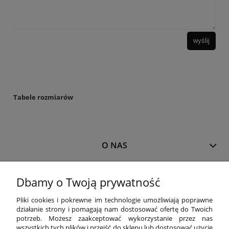
wyślij
Tabele rozmiarów
O NAS
MOJE KONTO
Dbamy o Twoją prywatność
Pliki cookies i pokrewne im technologie umożliwiają poprawne
działanie strony i pomagają nam dostosować ofertę do Twoich
PŁATNOŚCI I DOSTAWA
potrzeb. Możesz zaakceptować wykorzystanie przez nas
wszystkich tych plików i przejść do sklepu lub dostosować użycie