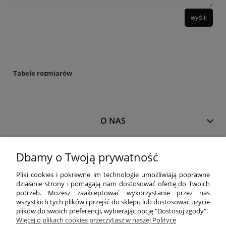
wyślij
Tabele rozmiarów
O NAS
MOJE KONTO
Dbamy o Twoją prywatność
Pliki cookies i pokrewne im technologie umożliwiają poprawne
działanie strony i pomagają nam dostosować ofertę do Twoich
PŁATNOŚCI I DOSTAWA
potrzeb. Możesz zaakceptować wykorzystanie przez nas
wszystkich tych plików i przejść do sklepu lub dostosować użycie
plików do swoich preferencji, wybierając opcję "Dostosuj zgody".
Więcej o plikach cookies przeczytasz w naszej Polityce
INFORMACJE