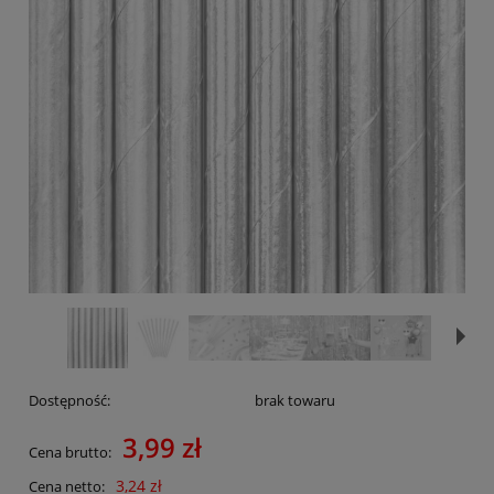
Dostępność:
brak towaru
3,99 zł
Cena brutto:
3,24 zł
Cena netto: