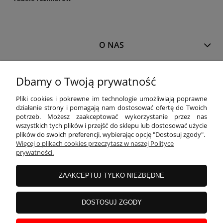
O NAS
MOJE KONTO
Dbamy o Twoją prywatność
Pliki cookies i pokrewne im technologie umożliwiają poprawne
działanie strony i pomagają nam dostosować ofertę do Twoich
PŁATNOŚCI I DOSTAWA
potrzeb. Możesz zaakceptować wykorzystanie przez nas
wszystkich tych plików i przejść do sklepu lub dostosować użycie
plików do swoich preferencji, wybierając opcję "Dostosuj zgody".
INFORMACJE
Więcej o plikach cookies przeczytasz w naszej Polityce
prywatności.
ZAAKCEPTUJ TYLKO NIEZBĘDNE
KOLEKCJE
DOSTOSUJ ZGODY
Właścicielem sklepu
www.blackparrot.pl
jest
Black Parrot
Magdalena
Kojro