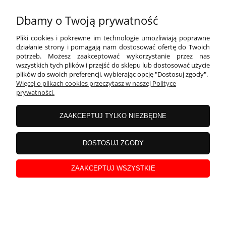
Dbamy o Twoją prywatność
39,99 zł
Pliki cookies i pokrewne im technologie umożliwiają poprawne
działanie strony i pomagają nam dostosować ofertę do Twoich
Cena netto:
32,51 zł
potrzeb. Możesz zaakceptować wykorzystanie przez nas
wszystkich tych plików i przejść do sklepu lub dostosować użycie
plików do swoich preferencji, wybierając opcję "Dostosuj zgody".
Więcej o plikach cookies przeczytasz w naszej Polityce
prywatności.
ZAAKCEPTUJ TYLKO NIEZBĘDNE
DOSTOSUJ ZGODY
ZAAKCEPTUJ WSZYSTKIE