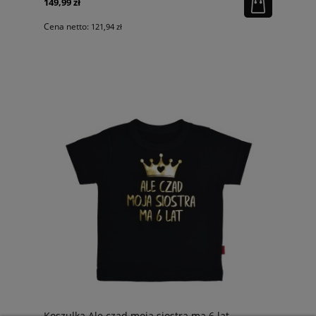
149,99 zł
Cena netto:
121,94 zł
Koszulka Ale czad moja siostra ma 6 lat