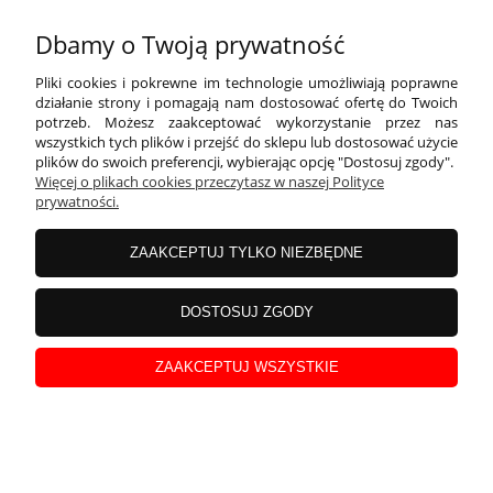
Dbamy o Twoją prywatność
24,99 zł
Pliki cookies i pokrewne im technologie umożliwiają poprawne
działanie strony i pomagają nam dostosować ofertę do Twoich
Cena netto:
20,32 zł
potrzeb. Możesz zaakceptować wykorzystanie przez nas
wszystkich tych plików i przejść do sklepu lub dostosować użycie
plików do swoich preferencji, wybierając opcję "Dostosuj zgody".
Więcej o plikach cookies przeczytasz w naszej Polityce
prywatności.
ZAAKCEPTUJ TYLKO NIEZBĘDNE
DOSTOSUJ ZGODY
ZAAKCEPTUJ WSZYSTKIE