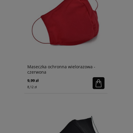
Maseczka ochronna wielorazowa -
czerwona
9,99 zł
8,12 zł