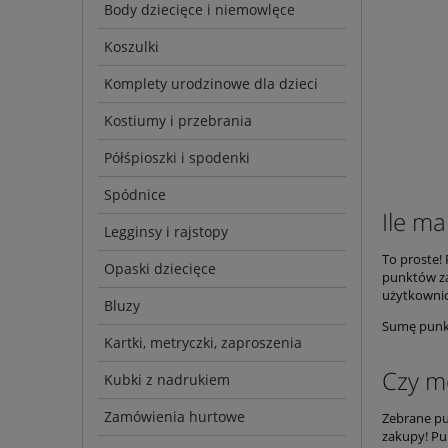
Body dziecięce i niemowlęce
Koszulki
Komplety urodzinowe dla dzieci
Kostiumy i przebrania
Półśpioszki i spodenki
Spódnice
Ile m
Legginsy i rajstopy
To proste!
Opaski dziecięce
punktów za
użytkownic
Bluzy
Sumę punkt
Kartki, metryczki, zaproszenia
Czy m
Kubki z nadrukiem
Zamówienia hurtowe
Zebrane pu
zakupy! Pu