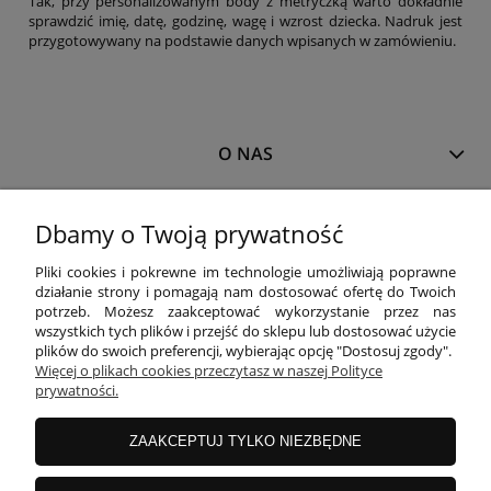
Tak, przy personalizowanym body z metryczką warto dokładnie
sprawdzić imię, datę, godzinę, wagę i wzrost dziecka. Nadruk jest
przygotowywany na podstawie danych wpisanych w zamówieniu.
O NAS
MOJE KONTO
Dbamy o Twoją prywatność
Pliki cookies i pokrewne im technologie umożliwiają poprawne
działanie strony i pomagają nam dostosować ofertę do Twoich
PŁATNOŚCI I DOSTAWA
potrzeb. Możesz zaakceptować wykorzystanie przez nas
wszystkich tych plików i przejść do sklepu lub dostosować użycie
plików do swoich preferencji, wybierając opcję "Dostosuj zgody".
INFORMACJE
Więcej o plikach cookies przeczytasz w naszej Polityce
prywatności.
ZAAKCEPTUJ TYLKO NIEZBĘDNE
KOLEKCJE