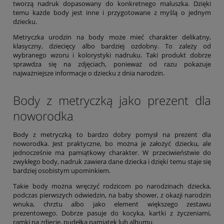
tworzą nadruk dopasowany do konkretnego maluszka. Dzięki
temu każde body jest inne i przygotowane z myślą o jednym
dziecku.
Metryczka urodzin na body może mieć charakter delikatny,
klasyczny, dziecięcy albo bardziej ozdobny. To zależy od
wybranego wzoru i kolorystyki nadruku. Taki produkt dobrze
sprawdza się na zdjęciach, ponieważ od razu pokazuje
najważniejsze informacje o dziecku z dnia narodzin.
Body z metryczką jako prezent dla
noworodka
Body z metryczką to bardzo dobry pomysł na prezent dla
noworodka. Jest praktyczne, bo można je założyć dziecku, ale
jednocześnie ma pamiątkowy charakter. W przeciwieństwie do
zwykłego body, nadruk zawiera dane dziecka i dzięki temu staje się
bardziej osobistym upominkiem.
Takie body można wręczyć rodzicom po narodzinach dziecka,
podczas pierwszych odwiedzin, na baby shower, z okazji narodzin
wnuka, chrztu albo jako element większego zestawu
prezentowego. Dobrze pasuje do kocyka, kartki z życzeniami,
ramki na zdjęcie, pudełka pamiątek lub albumu.