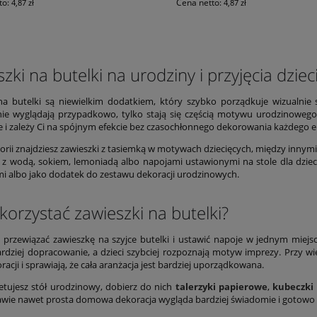
to:
Cena netto:
4,87 zł
4,87 zł
zki na butelki na urodziny i przyjęcia dziec
na butelki są niewielkim dodatkiem, który szybko porządkuje wizualnie st
ie wyglądają przypadkowo, tylko stają się częścią motywu urodzinowego.
 i zależy Ci na spójnym efekcie bez czasochłonnego dekorowania każdego 
gorii znajdziesz zawieszki z tasiemką w motywach dziecięcych, między innym
 z wodą, sokiem, lemoniadą albo napojami ustawionymi na stole dla dzieci
i albo jako dodatek do zestawu dekoracji urodzinowych.
korzystać zawieszki na butelki?
j przewiązać zawieszkę na szyjce butelki i ustawić napoje w jednym miejs
rdziej dopracowanie, a dzieci szybciej rozpoznają motyw imprezy. Przy w
racji i sprawiają, że cała aranżacja jest bardziej uporządkowana.
letujesz stół urodzinowy, dobierz do nich
talerzyki papierowe
,
kubeczki
awie nawet prosta domowa dekoracja wygląda bardziej świadomie i gotowo 