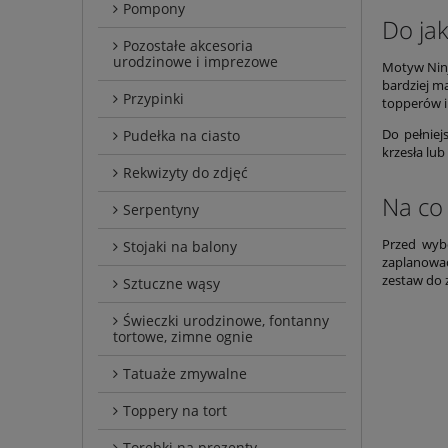
Pompony
Do ja
Pozostałe akcesoria
urodzinowe i imprezowe
Motyw Ninj
bardziej m
Przypinki
topperów i
Do pełniej
Pudełka na ciasto
krzesła lu
Rekwizyty do zdjęć
Na co
Serpentyny
Przed wyb
Stojaki na balony
zaplanować
zestaw do z
Sztuczne wąsy
Świeczki urodzinowe, fontanny
tortowe, zimne ognie
Tatuaże zmywalne
Toppery na tort
Torebki na prezenty