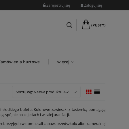
Zarejestruj się
Zaloguj się
(PUSTY)
Zamówienia hurtowe
więcej
Sortuj wg:
Nazwa produktu A-Z
i słodkiego bufetu. Kolorowe zawieszki z tasiemką pomagają
spójnie na zdjęciach i w całej aranżacji.
ci, przyjęciu w domu, sali zabaw, przedszkolu albo kameralnej