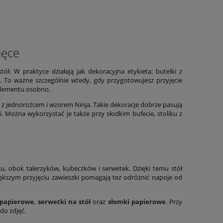
ięce
ół. W praktyce działają jak dekoracyjna etykieta: butelki z
 To ważne szczególnie wtedy, gdy przygotowujesz przyjęcie
elementu osobno.
i z jednorożcem i wzorem Ninja. Takie dekoracje dobrze pasują
. Można wykorzystać je także przy słodkim bufecie, stoliku z
cu, obok talerzyków, kubeczków i serwetek. Dzięki temu stół
iększym przyjęciu zawieszki pomagają też odróżnić napoje od
 papierowe
,
serwetki na stół
oraz
słomki papierowe
. Przy
do zdjęć.