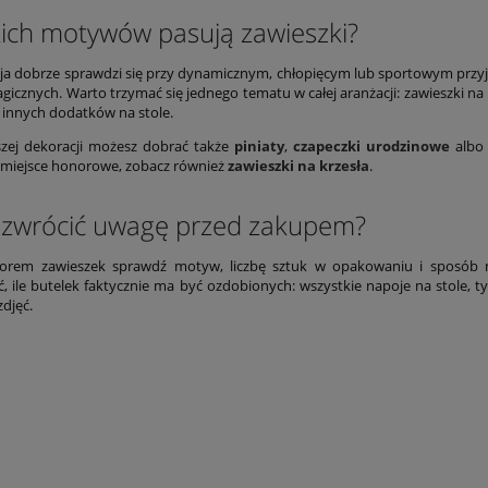
kich motywów pasują zawieszki?
a dobrze sprawdzi się przy dynamicznym, chłopięcym lub sportowym przyję
agicznych. Warto trzymać się jednego tematu w całej aranżacji: zawieszki n
 innych dodatków na stole.
szej dekoracji możesz dobrać także
piniaty
,
czapeczki urodzinowe
alb
b miejsce honorowe, zobacz również
zawieszki na krzesła
.
 zwrócić uwagę przed zakupem?
orem zawieszek sprawdź motyw, liczbę sztuk w opakowaniu i sposób mo
, ile butelek faktycznie ma być ozdobionych: wszystkie napoje na stole, t
djęć.