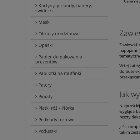
Cena net
Kurtyny, girlandy, banery,
świderki
Maski
Zawies
Obrusy urodzinowe
Zawieszki 
Opaski
napojami n
tematyczne
Papier do pakowania
prezentów
W tej kate
do butelek
Papilotki na muffinki
przekąskam
Patery
Jak wy
Piniaty
Najproście
Płatki róż / Piórka
wygląda ba
reszty deko
Podkłady tortowe
Jeśli komp
Poduszki
takim zest