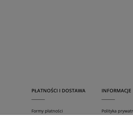
PŁATNOŚCI I DOSTAWA
INFORMACJE
Formy płatności
Polityka prywat
Czas i koszty dostawy
Jak złożyć zamó
Program lojaln