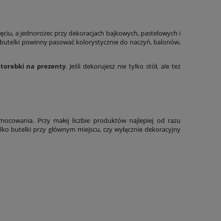
ciu, a jednorożec przy dekoracjach bajkowych, pastelowych i
a butelki powinny pasować kolorystycznie do naczyń, balonów,
o
torebki na prezenty
. Jeśli dekorujesz nie tylko stół, ale też
cowania. Przy małej liczbie produktów najlepiej od razu
ylko butelki przy głównym miejscu, czy wyłącznie dekoracyjny