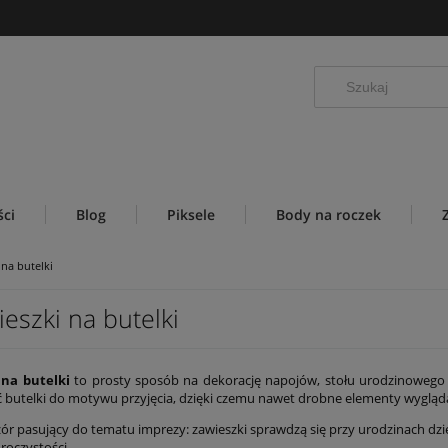
ci
Blog
Piksele
Body na roczek
 na butelki
eszki na butelki
 na butelki
to prosty sposób na dekorację napojów, stołu urodzinowego 
butelki do motywu przyjęcia, dzięki czemu nawet drobne elementy wyglądają 
ór pasujący do tematu imprezy: zawieszki sprawdzą się przy urodzinach dzie
roczystości.