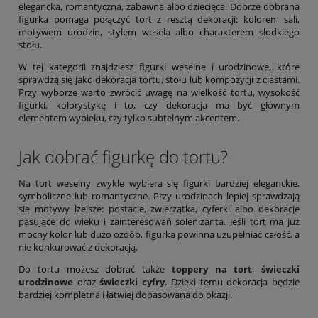
elegancka, romantyczna, zabawna albo dziecięca. Dobrze dobrana
figurka pomaga połączyć tort z resztą dekoracji: kolorem sali,
motywem urodzin, stylem wesela albo charakterem słodkiego
stołu.
W tej kategorii znajdziesz figurki weselne i urodzinowe, które
sprawdzą się jako dekoracja tortu, stołu lub kompozycji z ciastami.
Przy wyborze warto zwrócić uwagę na wielkość tortu, wysokość
figurki, kolorystykę i to, czy dekoracja ma być głównym
elementem wypieku, czy tylko subtelnym akcentem.
Jak dobrać figurkę do tortu?
Na tort weselny zwykle wybiera się figurki bardziej eleganckie,
symboliczne lub romantyczne. Przy urodzinach lepiej sprawdzają
się motywy lżejsze: postacie, zwierzątka, cyferki albo dekoracje
pasujące do wieku i zainteresowań solenizanta. Jeśli tort ma już
mocny kolor lub dużo ozdób, figurka powinna uzupełniać całość, a
nie konkurować z dekoracją.
Do tortu możesz dobrać także
toppery na tort
,
świeczki
urodzinowe
oraz
świeczki cyfry
. Dzięki temu dekoracja będzie
bardziej kompletna i łatwiej dopasowana do okazji.