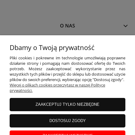
O NAS
MOJE KONTO
Dbamy o Twoją prywatność
Pliki cookies i pokrewne im technologie umożliwiają poprawne
działanie strony i pomagają nam dostosować ofertę do Twoich
PŁATNOŚCI I DOSTAWA
potrzeb. Możesz zaakceptować wykorzystanie przez nas
wszystkich tych plików i przejść do sklepu lub dostosować użycie
plików do swoich preferencji, wybierając opcję "Dostosuj zgody".
Więcej o plikach cookies przeczytasz w naszej Polityce
INFORMACJE
prywatności.
ZAAKCEPTUJ TYLKO NIEZBĘDNE
KOLEKCJE
DOSTOSUJ ZGODY
Właścicielem sklepu
www.blackparrot.pl
jest
Black Parrot
Magdalena
Kojro