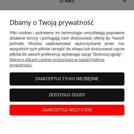
O NAS
MOJE KONTO
Dbamy o Twoją prywatność
Pliki cookies i pokrewne im technologie umożliwiają poprawne
działanie strony i pomagają nam dostosować ofertę do Twoich
PŁATNOŚCI I DOSTAWA
potrzeb. Możesz zaakceptować wykorzystanie przez nas
wszystkich tych plików i przejść do sklepu lub dostosować użycie
plików do swoich preferencji, wybierając opcję "Dostosuj zgody".
Więcej o plikach cookies przeczytasz w naszej Polityce
INFORMACJE
prywatności.
ZAAKCEPTUJ TYLKO NIEZBĘDNE
KOLEKCJE
DOSTOSUJ ZGODY
Właścicielem sklepu
www.blackparrot.pl
jest
Black Parrot
Magdalena
Kojro
z siedzibą przy ul. Wojska Polskiego 3A/1, 11-400
Kętrzyn
, NIP: 742-199-88-
ZAAKCEPTUJ WSZYSTKIE
15.
Wszelkie prawa zastrzeżone.
pokaż pełną wersję strony