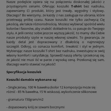
Nasze podejście opiera się na połączeniu doskonałej jakości z
przystępnymi cenami. Oferując koszulki
T-shirt
bez nadruku,
zapewniamy Ci produkt, który jest trwały, wygodny i stylowy.
Dlaczego? Bo wierzymy, że każdy z nas zasługuje na ubrania, które
przetrwają próbę czasu. Nasze koszulki nie tylko zachwycą Cię
jakością, ale także różnorodnością. Możesz wybierać spośród wielu
kolorów i fasonów, aby znaleźć dokładnie to, co pasuje do Twojego
stylu. A jeśli cenisz sobie jeszcze wyższą jakość, to mamy dla Ciebie
nasze produkty szyte w naszej własnej szwalni. To gwarancja, że
każdy detal jest dopracowany z dbałością o najmniejszy
szczegół. Odkryj, co oznacza komfort, trwałość i styl w jednym.
Wybierając nasze koszulki T-shirt bez nadruku, inwestujesz w swój
własny komfort i satysfakcję. Sprawdź naszą ofertę i przekonaj się,
że jakość nie musi iść w parze z wysoką ceną. Przekonaj się sam,
dlaczego warto stawiać na jakość!
Specyfikacja koszulek
Koszulki damskie wykonane są:
-
Single Jersey, 100 % bawełna (kolor 12 kompozycja może się
różnić - 85 % bawełna, 15 % wiskoza), wykończenie silikonowe
- gramatura 150gram/m2
- dopasowany krój ze szwami bocznymi