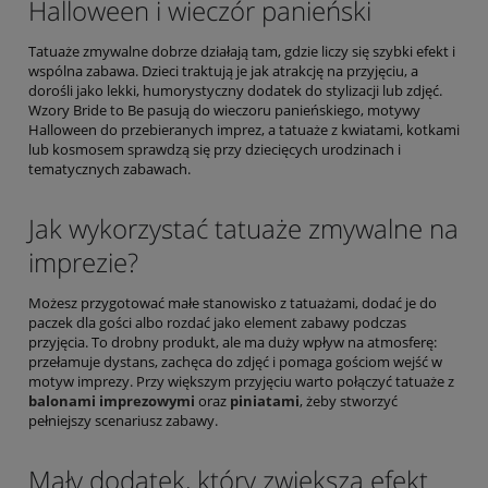
Halloween i wieczór panieński
Tatuaże zmywalne dobrze działają tam, gdzie liczy się szybki efekt i
wspólna zabawa. Dzieci traktują je jak atrakcję na przyjęciu, a
dorośli jako lekki, humorystyczny dodatek do stylizacji lub zdjęć.
Wzory Bride to Be pasują do wieczoru panieńskiego, motywy
Halloween do przebieranych imprez, a tatuaże z kwiatami, kotkami
lub kosmosem sprawdzą się przy dziecięcych urodzinach i
tematycznych zabawach.
Jak wykorzystać tatuaże zmywalne na
imprezie?
Możesz przygotować małe stanowisko z tatuażami, dodać je do
paczek dla gości albo rozdać jako element zabawy podczas
przyjęcia. To drobny produkt, ale ma duży wpływ na atmosferę:
przełamuje dystans, zachęca do zdjęć i pomaga gościom wejść w
motyw imprezy. Przy większym przyjęciu warto połączyć tatuaże z
balonami imprezowymi
oraz
piniatami
, żeby stworzyć
pełniejszy scenariusz zabawy.
Mały dodatek, który zwiększa efekt