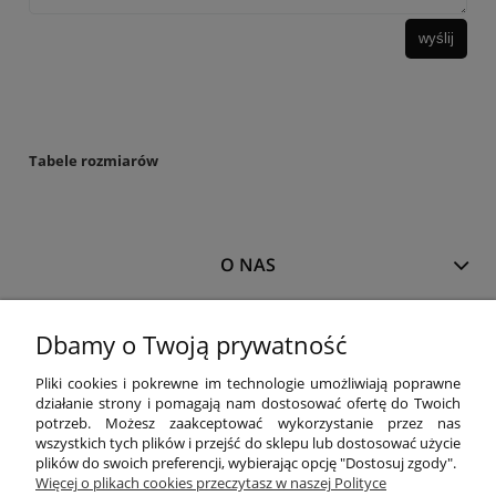
wyślij
Tabele rozmiarów
O NAS
MOJE KONTO
Dbamy o Twoją prywatność
Pliki cookies i pokrewne im technologie umożliwiają poprawne
działanie strony i pomagają nam dostosować ofertę do Twoich
PŁATNOŚCI I DOSTAWA
potrzeb. Możesz zaakceptować wykorzystanie przez nas
wszystkich tych plików i przejść do sklepu lub dostosować użycie
plików do swoich preferencji, wybierając opcję "Dostosuj zgody".
Więcej o plikach cookies przeczytasz w naszej Polityce
INFORMACJE