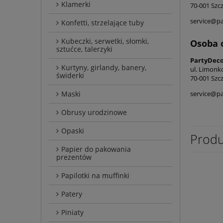
Klamerki
70-001 Szcz
service@p
Konfetti, strzelające tuby
Kubeczki, serwetki, słomki,
Osoba 
sztućce, talerzyki
PartyDeco 
Kurtyny, girlandy, banery,
ul. Limonk
świderki
70-001 Szcz
Maski
service@p
Obrusy urodzinowe
Opaski
Produ
Papier do pakowania
prezentów
Papilotki na muffinki
Patery
Piniaty