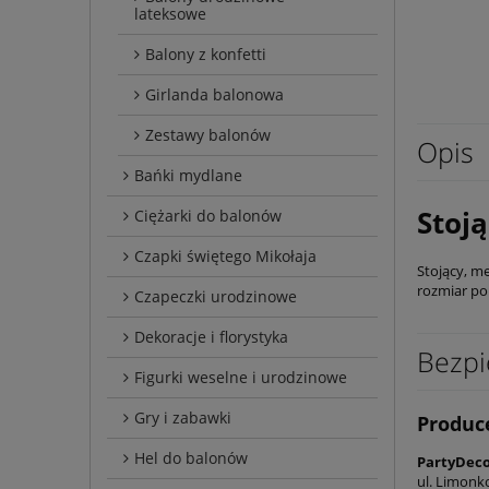
lateksowe
Balony z konfetti
Girlanda balonowa
Zestawy balonów
Opis
Bańki mydlane
Stoją
Ciężarki do balonów
Czapki świętego Mikołaja
Stojący, m
rozmiar po
Czapeczki urodzinowe
Dekoracje i florystyka
Bezpi
Figurki weselne i urodzinowe
Gry i zabawki
Produc
Hel do balonów
PartyDeco 
ul. Limonk