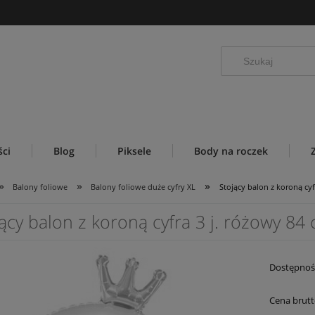
ci
Blog
Piksele
Body na roczek
»
»
»
Balony foliowe
Balony foliowe duże cyfry XL
Stojący balon z koroną cyf
ący balon z koroną cyfra 3 j. różowy 84
Dostępnoś
Cena brutt