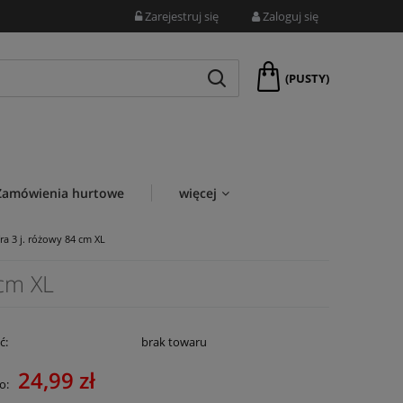
Zarejestruj się
Zaloguj się
(PUSTY)
Zamówienia hurtowe
więcej
ra 3 j. różowy 84 cm XL
 cm XL
ć:
brak towaru
24,99 zł
o: