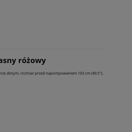
 jasny różowy
orze złotym, rozmiar przed napompowaniem 103 cm (40.5''),