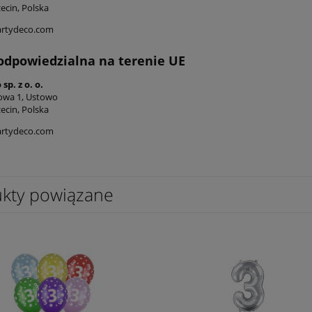
ecin, Polska
artydeco.com
odpowiedzialna na terenie UE
sp. z o. o.
owa 1, Ustowo
ecin, Polska
artydeco.com
kty powiązane