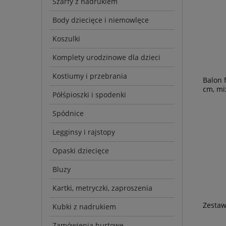
Szarfy z nadrukiem
Body dziecięce i niemowlęce
Koszulki
Komplety urodzinowe dla dzieci
Kostiumy i przebrania
Balon 
cm, mi
Półśpioszki i spodenki
Spódnice
Legginsy i rajstopy
Opaski dziecięce
Bluzy
Kartki, metryczki, zaproszenia
Zestaw
Kubki z nadrukiem
Zamówienia hurtowe