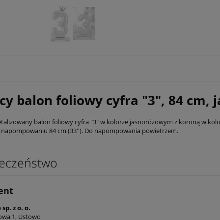
cy balon foliowy cyfra "3", 84 cm,
etalizowany balon foliowy cyfra "3" w kolorze jasnoróżowym z koroną w kol
 napompowaniu 84 cm (33''). Do napompowania powietrzem.
eczeństwo
ent
sp. z o. o.
owa 1, Ustowo