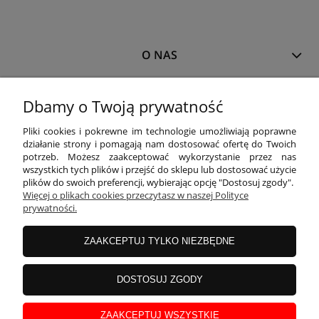
O NAS
MOJE KONTO
Dbamy o Twoją prywatność
Pliki cookies i pokrewne im technologie umożliwiają poprawne
działanie strony i pomagają nam dostosować ofertę do Twoich
PŁATNOŚCI I DOSTAWA
potrzeb. Możesz zaakceptować wykorzystanie przez nas
wszystkich tych plików i przejść do sklepu lub dostosować użycie
plików do swoich preferencji, wybierając opcję "Dostosuj zgody".
Więcej o plikach cookies przeczytasz w naszej Polityce
INFORMACJE
prywatności.
ZAAKCEPTUJ TYLKO NIEZBĘDNE
KOLEKCJE
DOSTOSUJ ZGODY
Właścicielem sklepu
www.blackparrot.pl
jest
Black Parrot
Magdalena
Kojro
z siedzibą przy ul. Wojska Polskiego 3A/1, 11-400
Kętrzyn
, NIP: 742-199-88-
ZAAKCEPTUJ WSZYSTKIE