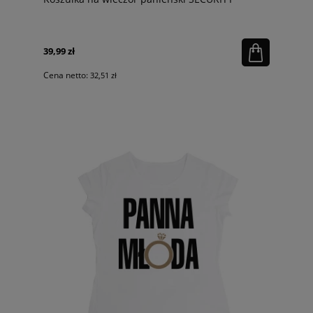
39,99 zł
Cena netto:
32,51 zł