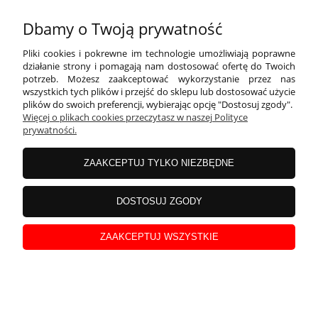
Dbamy o Twoją prywatność
Koszulka Panna Młoda z serduszkiem
Pliki cookies i pokrewne im technologie umożliwiają poprawne
działanie strony i pomagają nam dostosować ofertę do Twoich
potrzeb. Możesz zaakceptować wykorzystanie przez nas
39,99 zł
wszystkich tych plików i przejść do sklepu lub dostosować użycie
plików do swoich preferencji, wybierając opcję "Dostosuj zgody".
Cena netto:
32,51 zł
Więcej o plikach cookies przeczytasz w naszej Polityce
prywatności.
ZAAKCEPTUJ TYLKO NIEZBĘDNE
DOSTOSUJ ZGODY
ZAAKCEPTUJ WSZYSTKIE