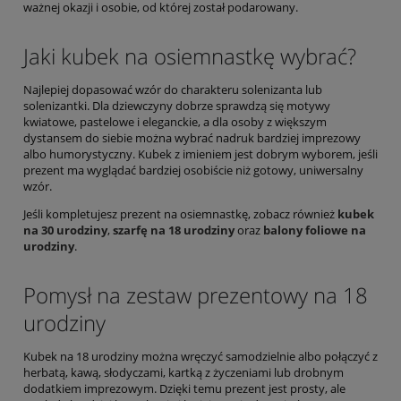
ważnej okazji i osobie, od której został podarowany.
Jaki kubek na osiemnastkę wybrać?
Najlepiej dopasować wzór do charakteru solenizanta lub
solenizantki. Dla dziewczyny dobrze sprawdzą się motywy
kwiatowe, pastelowe i eleganckie, a dla osoby z większym
dystansem do siebie można wybrać nadruk bardziej imprezowy
albo humorystyczny. Kubek z imieniem jest dobrym wyborem, jeśli
prezent ma wyglądać bardziej osobiście niż gotowy, uniwersalny
wzór.
Jeśli kompletujesz prezent na osiemnastkę, zobacz również
kubek
na 30 urodziny
,
szarfę na 18 urodziny
oraz
balony foliowe na
urodziny
.
Pomysł na zestaw prezentowy na 18
urodziny
Kubek na 18 urodziny można wręczyć samodzielnie albo połączyć z
herbatą, kawą, słodyczami, kartką z życzeniami lub drobnym
dodatkiem imprezowym. Dzięki temu prezent jest prosty, ale