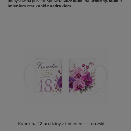
pomysłów na prezent, sprawdź także
kubki na urodziny
,
kubki z
imieniem
oraz
kubki z nadrukiem
.
Kubek na 18 urodziny z imieniem - storczyki