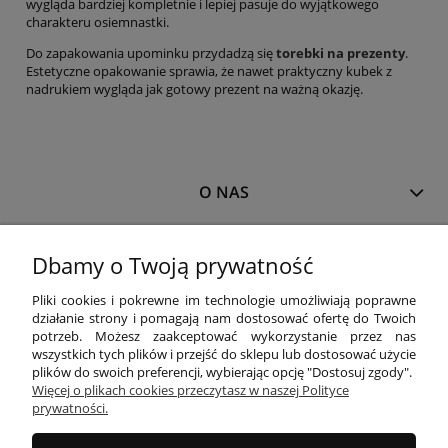
wygląda bardziej kompletnie i lepiej pasuje do wyjątkowego
charakteru osiemnastki.
Do zapakowania upominku przydadzą się
torebki na prezenty
.
Estetyczne opakowanie sprawia, że nawet praktyczny kubek z
nadrukiem wygląda jak gotowy prezent na ważną okazję.
O NAS
MOJE KONTO
Dbamy o Twoją prywatność
Pliki cookies i pokrewne im technologie umożliwiają poprawne
działanie strony i pomagają nam dostosować ofertę do Twoich
PŁATNOŚCI I DOSTAWA
potrzeb. Możesz zaakceptować wykorzystanie przez nas
wszystkich tych plików i przejść do sklepu lub dostosować użycie
plików do swoich preferencji, wybierając opcję "Dostosuj zgody".
INFORMACJE
Więcej o plikach cookies przeczytasz w naszej Polityce
prywatności.