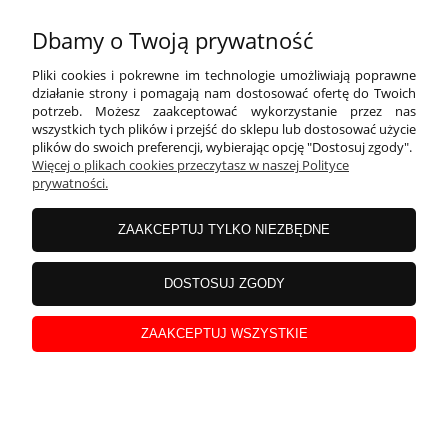
Dbamy o Twoją prywatność
Koszulka Dumna Siostra fioletowy nadruk ze złotą
Pliki cookies i pokrewne im technologie umożliwiają poprawne
działanie strony i pomagają nam dostosować ofertę do Twoich
koroną
potrzeb. Możesz zaakceptować wykorzystanie przez nas
wszystkich tych plików i przejść do sklepu lub dostosować użycie
plików do swoich preferencji, wybierając opcję "Dostosuj zgody".
Więcej o plikach cookies przeczytasz w naszej Polityce
prywatności.
ZAAKCEPTUJ TYLKO NIEZBĘDNE
DOSTOSUJ ZGODY
ZAAKCEPTUJ WSZYSTKIE
Koszulka Super Siostra