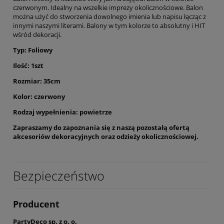
czerwonym. Idealny na wszelkie imprezy okolicznościowe. Balon
można użyć do stworzenia dowolnego imienia lub napisu łącząc z
innymi naszymi literami. Balony w tym kolorze to absolutny i HIT
wśród dekoracji.
Typ: Foliowy
Ilość: 1szt
Rozmiar: 35cm
Kolor: czerwony
Rodzaj wypełnienia: powietrze
Zapraszamy do zapoznania się z naszą pozostałą ofertą
akcesoriów dekoracyjnych oraz odzieży okolicznościowej.
Bezpieczeństwo
Producent
PartyDeco sp. z o. o.