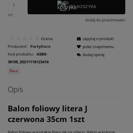
DO KOSZYKA
szt.
dodaj do przechowalni
Ocena:
zapytaj o produkt
Producent:
PartyDeco
poleć znajomemu
Kod produktu:
A5B0-
dodaj opinię
3819E_20211118123416
Opis
Balon foliowy litera J
czerwona 35cm 1szt
Balon foliowy w kształcie litery jak na zdjęciu. Balon w kolorze