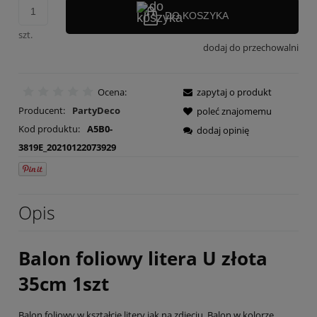
DO KOSZYKA
szt.
dodaj do przechowalni
Ocena:
zapytaj o produkt
Producent:
PartyDeco
poleć znajomemu
Kod produktu:
A5B0-
dodaj opinię
3819E_20210122073929
Opis
Balon foliowy litera U złota
35cm 1szt
Balon foliowy w kształcie litery jak na zdjęciu. Balon w kolorze