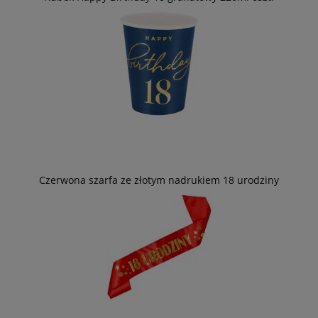
Czerwona szarfa ze złotym nadrukiem 18 urodziny