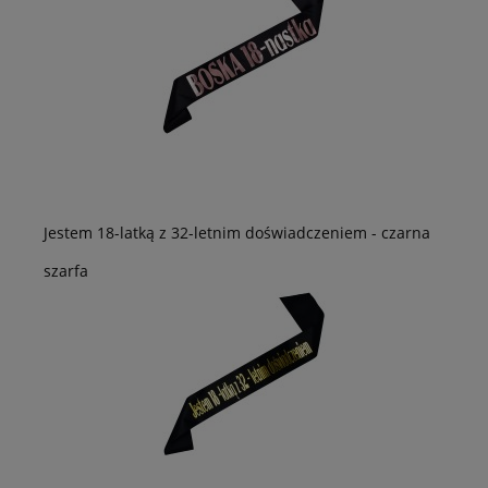
Jestem 18-latką z 32-letnim doświadczeniem - czarna
szarfa