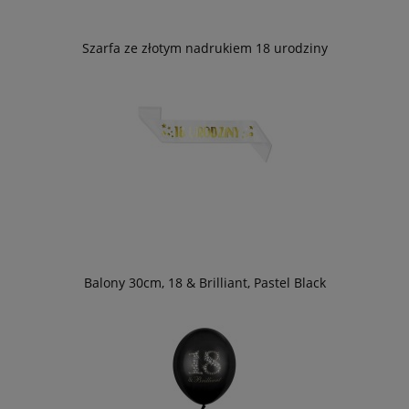
Szarfa ze złotym nadrukiem 18 urodziny
Balony 30cm, 18 & Brilliant, Pastel Black