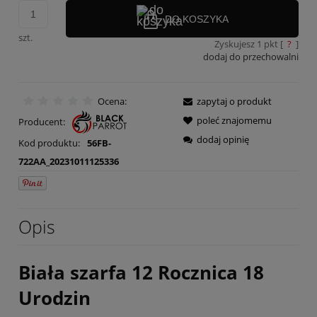
DO KOSZYKA
szt.
Zyskujesz
1
pkt [
?
]
dodaj do przechowalni
Ocena:
zapytaj o produkt
poleć znajomemu
Producent:
dodaj opinię
Kod produktu:
56FB-
722AA_20231011125336
Opis
Biała szarfa 12 Rocznica 18
Urodzin