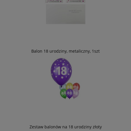
Balon 18 urodziny, metaliczny, 1szt
Zestaw balonów na 18 urodziny złoty