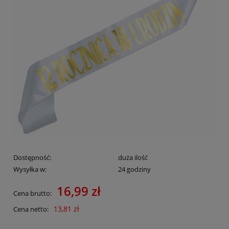
Dostępność:
duża ilość
Wysyłka w:
24 godziny
16,99 zł
Cena brutto:
13,81 zł
Cena netto: