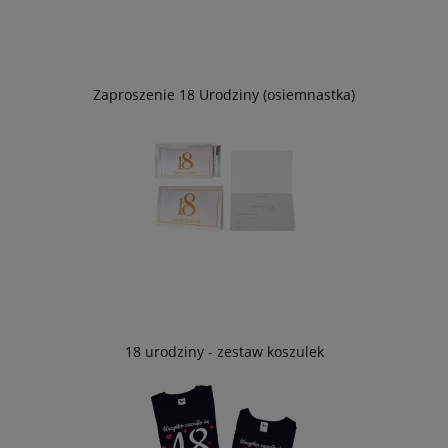
Zaproszenie 18 Urodziny (osiemnastka)
18 urodziny - zestaw koszulek