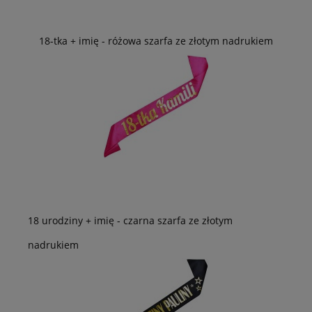
18-tka + imię - różowa szarfa ze złotym nadrukiem
18 urodziny + imię - czarna szarfa ze złotym
nadrukiem