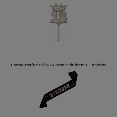
Czarna szarfa z różowo-złotym nadrukiem 18 urodziny