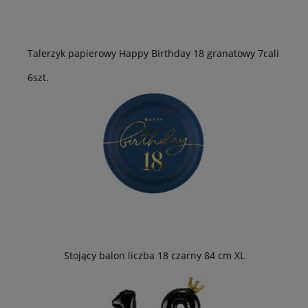
Talerzyk papierowy Happy Birthday 18 granatowy 7cali
6szt.
Stojący balon liczba 18 czarny 84 cm XL