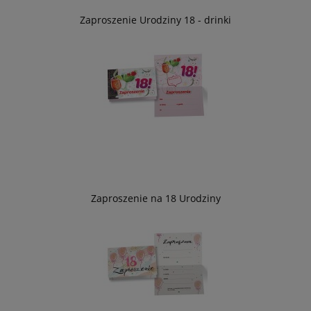
Zaproszenie Urodziny 18 - drinki
Zaproszenie na 18 Urodziny