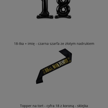
18-tka + imię - czarna szarfa ze złotym nadrukiem
Topper na tort - cyfra 18 z koroną - sklejka