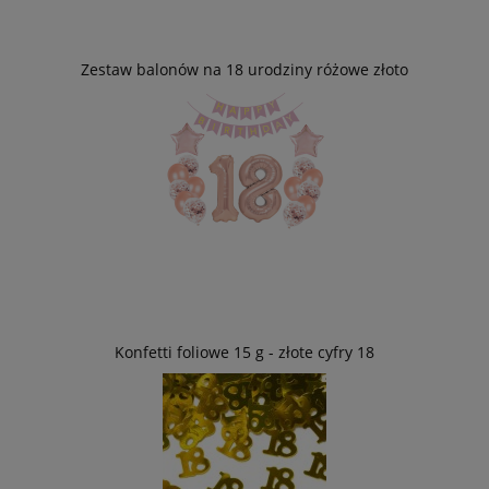
Zestaw balonów na 18 urodziny różowe złoto
Konfetti foliowe 15 g - złote cyfry 18