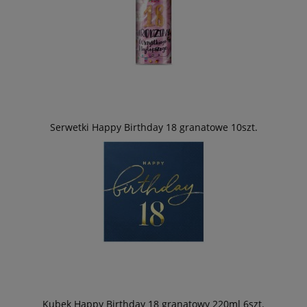
Serwetki Happy Birthday 18 granatowe 10szt.
Kubek Happy Birthday 18 granatowy 220ml 6szt.