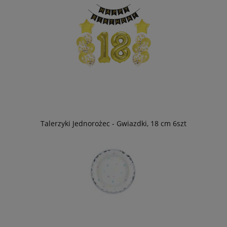
Talerzyki Jednorożec - Gwiazdki, 18 cm 6szt