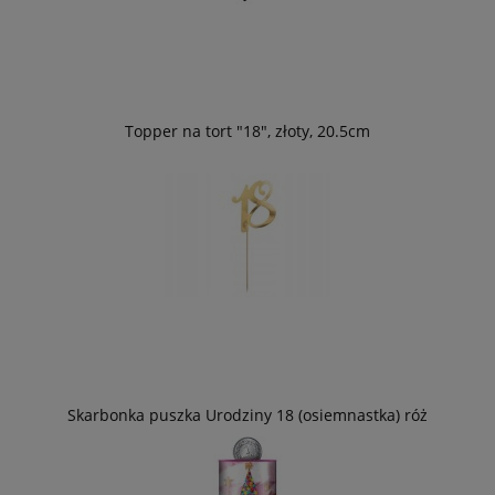
Topper na tort "18", złoty, 20.5cm
Skarbonka puszka Urodziny 18 (osiemnastka) róż