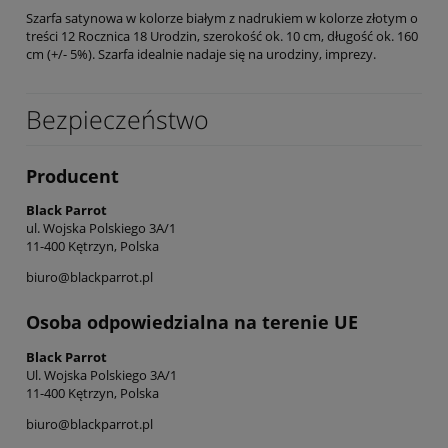
Szarfa satynowa w kolorze białym z nadrukiem w kolorze złotym o
treści 12 Rocznica 18 Urodzin, szerokość ok. 10 cm, długość ok. 160
cm (+/- 5%). Szarfa idealnie nadaje się na urodziny, imprezy.
Bezpieczeństwo
Producent
Black Parrot
ul. Wojska Polskiego 3A/1
11-400 Kętrzyn, Polska
biuro@blackparrot.pl
Osoba odpowiedzialna na terenie UE
Black Parrot
Ul. Wojska Polskiego 3A/1
11-400 Kętrzyn, Polska
biuro@blackparrot.pl