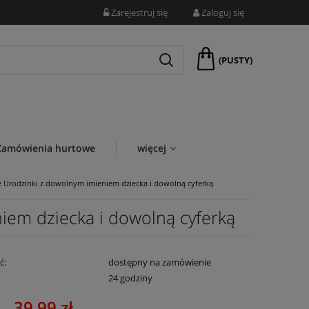
Zarejestruj się
Zaloguj się
(PUSTY)
Zamówienia hurtowe
więcej
e Urodzinki z dowolnym imieniem dziecka i dowolną cyferką
iem dziecka i dowolną cyferką
ć:
dostępny na zamówienie
:
24 godziny
39,99 zł