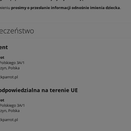
wieniu
prosimy o przesłanie informacji odnośnie imienia dziecka
.
eczeństwo
ent
rot
Polskiego 3A/1
rzyn, Polska
kparrot.pl
odpowiedzialna na terenie UE
rot
 Polskiego 3A/1
rzyn, Polska
kparrot.pl