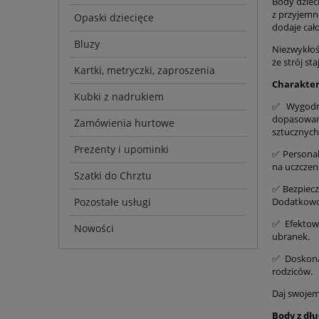
Body dziec
z przyjemn
Opaski dziecięce
dodaje cał
Bluzy
Niezwykłość
że strój s
Kartki, metryczki, zaproszenia
Charakter
Kubki z nadrukiem
✅️ Wygodn
dopasowani
Zamówienia hurtowe
sztucznych
Prezenty i upominki
✅️ Persona
na uczczeni
Szatki do Chrztu
✅️ Bezpiec
Pozostałe usługi
Dodatkowo,
✅️ Efektow
Nowości
ubranek.
✅️ Doskona
rodziców.
Daj swojem
Body z dłu