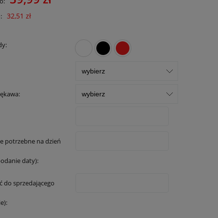
o:
32,51 zł
:
dy:
rękawa:
e potrzebne na dzień
podanie daty):
 do sprzedającego
e):