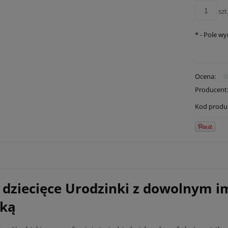
szt
*
- Pole w
Ocena:
Producent
Kod produ
 dziecięce Urodzinki z dowolnym i
rką