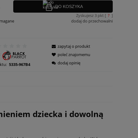
.
DO KOSZYKA
Zyskujesz
3
pkt [
?
]
ymagane
dodaj do przechowalni
zapytaj o produkt
:
poleć znajomemu
dodaj opinię
ktu:
5335-967B4
mieniem dziecka i dowolną