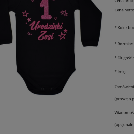
Cena brutt
Cena netto
*
Kolor bo
*
Rozmiar:
*
Długość 
*
Imię:
Zamówieni
(proszę o 
Wiadomość
(opcjonalni