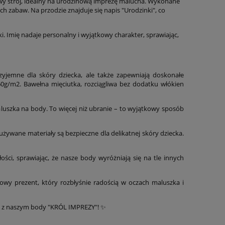
kowy strój, idealny na urodzinową imprezę malucha. Wykonane
 zabaw. Na przodzie znajduje się napis "Urodzinki", co
i. Imię nadaje personalny i wyjątkowy charakter, sprawiając,
yjemne dla skóry dziecka, ale także zapewniają doskonałe
0g/m2. Bawełna mięciutka, rozciągliwa bez dodatku włókien
aluszka na body. To więcej niż ubranie – to wyjątkowy sposób
używane materiały są bezpieczne dla delikatnej skóry dziecka.
ości, sprawiając, że nasze body wyróżniają się na tle innych
owy prezent, który rozbłyśnie radością w oczach maluszka i
ia z naszym body "KRÓL IMPREZY"! ✨