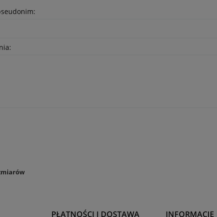
pseudonim:
nia:
zmiarów
PŁATNOŚCI I DOSTAWA
INFORMACJE