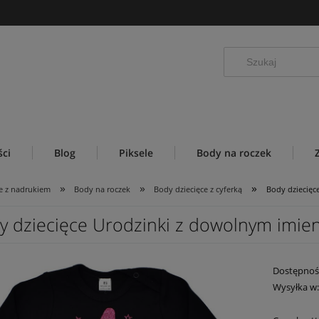
ci
Blog
Piksele
Body na roczek
»
»
»
e z nadrukiem
Body na roczek
Body dziecięce z cyferką
Body dziecięc
y dziecięce Urodzinki z dowolnym imien
Dostępnoś
Wysyłka w