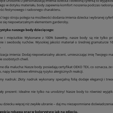
ięce Urodzinki z personalizacją imienia dziecka i dowolną cyferką to wyjąt
ego w dotyku materiału, body zapewnia komfort noszenia podczas radosnych
ości festynowego i radosnego charakteru.
 tego stroju polega na możliwości dodania imienia dziecka i wybranej cyferk
taje się niepowtarzalnym elementem garderoby.
ystyka naszego body dziecięcego:
e i mięciutkie: Wykonane z 100% bawełny, nasze body są nie tylko prz
e i swobodę ruchów. Wysokiej jakości materiał o średniej gramaturze 16
,
lizacja imienia: Dodaj niepowtarzalny akcent, umieszczając imię Twojego m
e osobistych chwil.
zne dla malucha: Nasze body posiadają certyfikat OEKO TEX, co oznacza, że 
 napy bezniklowe eliminują ryzyko alergicznych reakcji.
ny nadruk: Złoty nadruk wykonany specjalną folią dodaje elegancji i trwał
ły prezent: Idealne nie tylko na urodziny! Nasze body to również wyjątk
u dziecku więcej niż zwykłe ubranie – daj mu niezapomniane doświadczen
gością rękawa oraz w kolorystyce jak na zdjęciu.