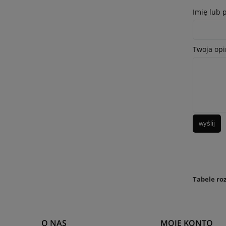
Imię lub 
Twoja opi
wyślij
Tabele ro
O NAS
MOJE KONTO