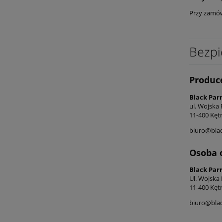
Przy zamó
Bezpi
Produc
Black Par
ul. Wojska 
11-400 Kęt
biuro@blac
Osoba 
Black Par
Ul. Wojska
11-400 Kęt
biuro@blac