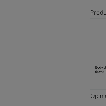
Produ
Body d
dowoln
Opini