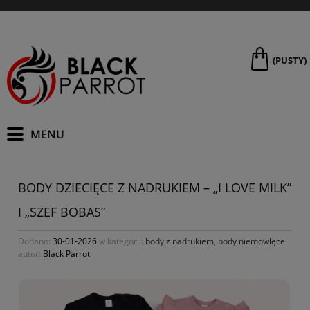
(PUSTY)
BODY DZIECIĘCE Z NADRUKIEM – „I LOVE MILK”
I „SZEF BOBAS”
Dodano:
30-01-2026
w kategorii:
body z nadrukiem
,
body niemowlęce
autor:
Black Parrot