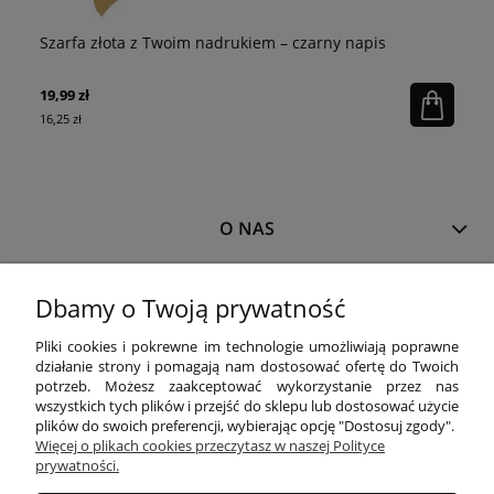
Szarfa złota z Twoim nadrukiem – czarny napis
Bo
19,99 zł
16
16,25 zł
13,
O NAS
MOJE KONTO
Dbamy o Twoją prywatność
Pliki cookies i pokrewne im technologie umożliwiają poprawne
działanie strony i pomagają nam dostosować ofertę do Twoich
PŁATNOŚCI I DOSTAWA
potrzeb. Możesz zaakceptować wykorzystanie przez nas
wszystkich tych plików i przejść do sklepu lub dostosować użycie
plików do swoich preferencji, wybierając opcję "Dostosuj zgody".
Więcej o plikach cookies przeczytasz w naszej Polityce
INFORMACJE
prywatności.