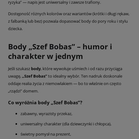
ryzyka” — napis jest uniwersalny i zawsze trafiony.
Dostępność różnych kolorów oraz wariantów (krótki i długi rękaw,
z falbanką lub bez) pozwala dopasować body do pory roku i stylu
dziecka.
Body „Szef Bobas” – humor i
charakter w jednym
Jeśli szukasz
body
, które wywołuje uśmiech i od razu przyciąga
uwagę,
„Szef Bobas”
to idealny wybór. Ten nadruk doskonale
oddaje realia życia z niemowlakiem — bo to właśnie on często
„rządzi” domem.
Co wyróżnia body „Szef Bobas”?
zabawny, wyrazisty przekaz,
uniwersalny charakter (dla dziewczynki i chłopca),
świetny pomysł na prezent,