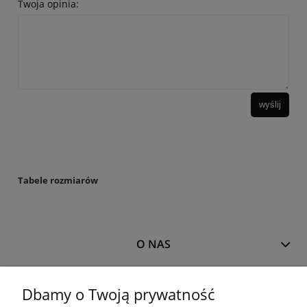
Twoja opinia:
wyślij
Tabele rozmiarów
O NAS
MOJE KONTO
Dbamy o Twoją prywatność