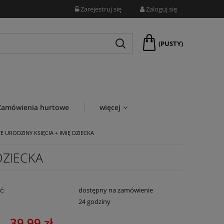
Zarejestruj się
Zaloguj się
(PUSTY)
Zamówienia hurtowe
więcej
E URODZINY KSIĘCIA + IMIĘ DZIECKA
DZIECKA
ć:
dostępny na zamówienie
:
24 godziny
39,99 zł