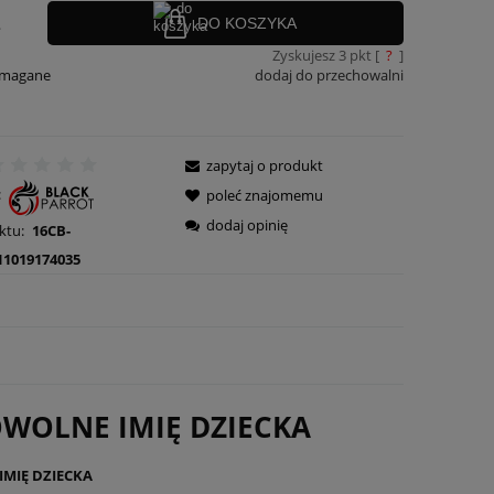
.
DO KOSZYKA
Zyskujesz
3
pkt [
?
]
ymagane
dodaj do przechowalni
zapytaj o produkt
:
poleć znajomemu
dodaj opinię
ktu:
16CB-
11019174035
OWOLNE IMIĘ DZIECKA
IMIĘ DZIECKA