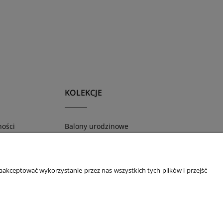
KOLEKCJE
ności
Balony urodzinowe
wienie?
Piksele w stylu Minecraft
ościowy
Roczek
Wieczór Panieński i Kawalerski
akceptować wykorzystanie przez nas wszystkich tych plików i przejść
ów
ZOO
ów cookies
se
ro