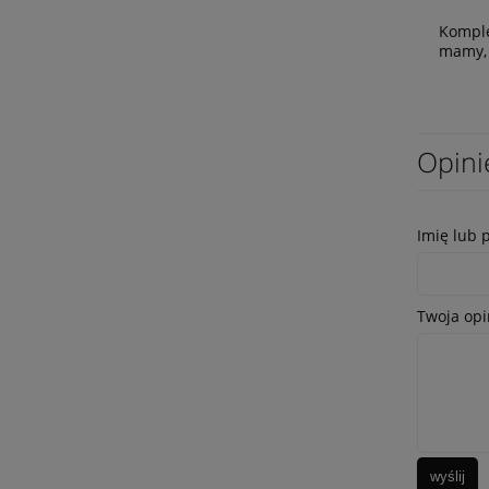
Komple
mamy, 
Opini
Imię lub 
Twoja opi
wyślij