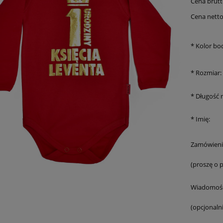
Cena brutt
Cena netto
*
Kolor bo
*
Rozmiar:
*
Długość 
*
Imię:
Zamówieni
(proszę o 
Wiadomość
(opcjonalni