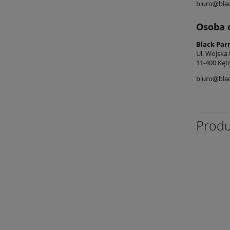
biuro@blac
Osoba 
Black Par
Ul. Wojska
11-400 Kęt
biuro@blac
Produ