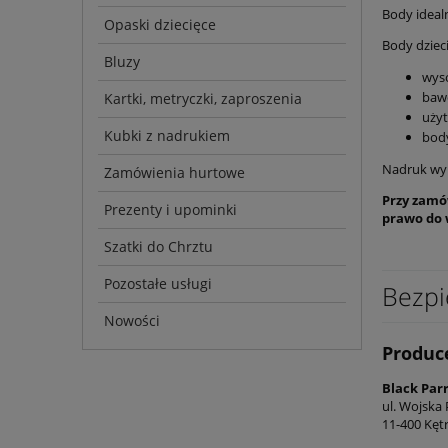
Body idealn
Opaski dziecięce
Body dziec
Bluzy
wyso
bawe
Kartki, metryczki, zaproszenia
użyt
Kubki z nadrukiem
body
Nadruk wyk
Zamówienia hurtowe
Przy zamó
Prezenty i upominki
prawo do 
Szatki do Chrztu
Pozostałe usługi
Bezpi
Nowości
Produc
Black Par
ul. Wojska 
11-400 Kęt