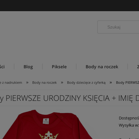
ci
Blog
Piksele
Body na roczek
»
»
»
e z nadrukiem
Body na roczek
Body dziecięce z cyferką
Body PIERWSZ
y PIERWSZE URODZINY KSIĘCIA + IMIĘ 
Dostępnoś
Wysyłka w