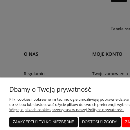
Tabele ro
O NAS
MOJE KONTO
Regulamin
Twoje zamówienia
Blog
Zwroty i reklamacje
Dbamy o Twoją prywatność
Kontakt
Ustawienia konta
O nas
Przechowalnia
Pliki cookies i pokrewne im technologie umożliwiają poprawne dział
do sklepu lub dostosować użycie plików do swoich preferencji, wybiera
Więcej o plikach cookies przeczytasz w naszej Polityce prywatności.
ZAAKCEPTUJ TYLKO NIEZBĘDNE
DOSTOSUJ ZGODY
ZA
W