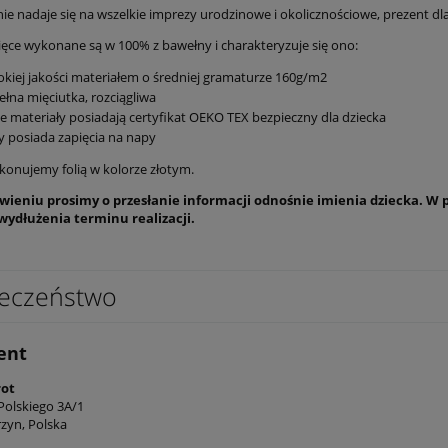
ie nadaje się na wszelkie imprezy urodzinowe i okolicznościowe, prezent dl
ięce wykonane są w 100% z bawełny i charakteryzuje się ono:
kiej jakości materiałem o średniej gramaturze 160g/m2
łna mięciutka, rozciągliwa
e materiały posiadają certyfikat OEKO TEX bezpieczny dla dziecka
 posiada zapięcia na napy
onujemy folią w kolorze złotym.
wieniu prosimy o przesłanie informacji odnośnie imienia dziecka. W 
wydłużenia terminu realizacji.
eczeństwo
ent
rot
Polskiego 3A/1
rzyn, Polska