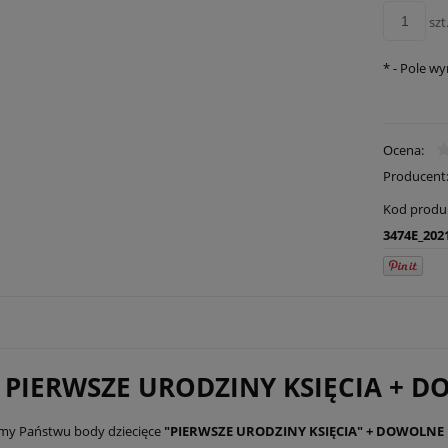
szt
*
- Pole w
Ocena:
Producent
Kod produ
3474E_202
 PIERWSZE URODZINY KSIĘCIA + D
my Państwu body dziecięce
"PIERWSZE URODZINY KSIĘCIA" + DOWOLNE 