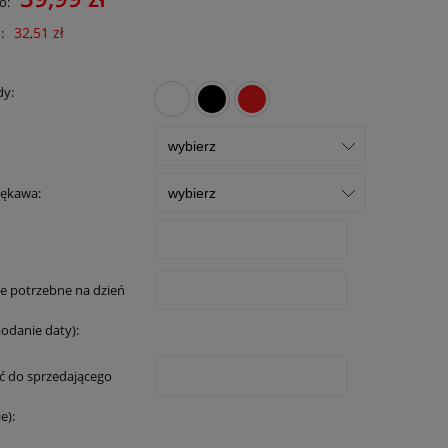
o:
32,51 zł
:
dy:
rękawa:
e potrzebne na dzień
podanie daty):
 do sprzedającego
e):