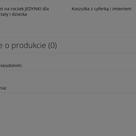
t na roczek JEDYNKI dla
Koszulka z cyferką i imieniem
taty i dziecka
e o produkcie (0)
pseudonim:
nia: