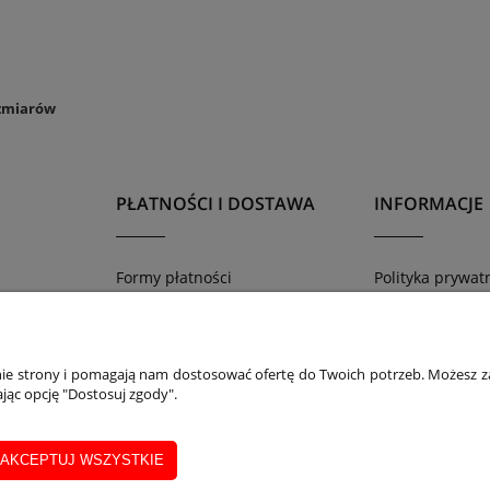
zmiarów
PŁATNOŚCI I DOSTAWA
INFORMACJE
Formy płatności
Polityka prywat
Czas i koszty dostawy
Jak złożyć zamó
Program lojaln
Kontakt
anie strony i pomagają nam dostosować ofertę do Twoich potrzeb. Możesz za
Tabele rozmiar
jąc opcję "Dostosuj zgody".
Ustawienia plik
Integracja z Ba
AKCEPTUJ WSZYSTKIE
łaścicielem sklepu
www.blackparrot.pl
jest
Black Parrot
Magdalena Koj