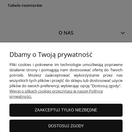
Tabele rozmiarów
O NAS
MOJE KONTO
Dbamy o Twoją prywatność
Pliki cookies i pokrewne im technologie umożliwiają poprawne
działanie strony i pomagają nam dostosować ofertę do Twoich
PŁATNOŚCI I DOSTAWA
potrzeb. Możesz zaakceptować wykorzystanie przez nas
wszystkich tych plików i przejść do sklepu lub dostosować użycie
plików do swoich preferencji, wybierając opcję "Dostosuj zgody".
INFORMACJE
Więcej o plikach cookies przeczytasz w naszej Polityce
prywatności.
ZAAKCEPTUJ TYLKO NIEZBĘDNE
KOLEKCJE
DOSTOSUJ ZGODY
Właścicielem sklepu
www.blackparrot.pl
jest
Black Parrot
Magdalena