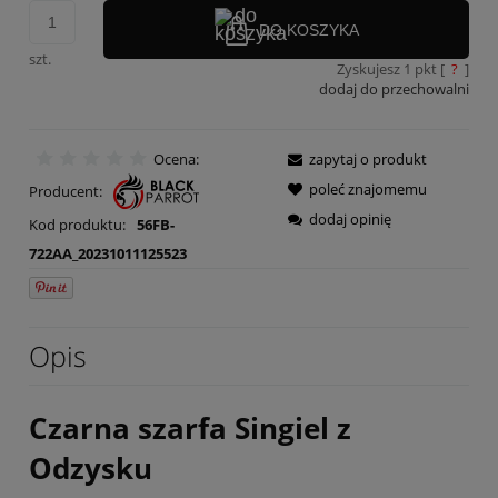
DO KOSZYKA
szt.
Zyskujesz
1
pkt [
?
]
dodaj do przechowalni
Ocena:
zapytaj o produkt
poleć znajomemu
Producent:
dodaj opinię
Kod produktu:
56FB-
722AA_20231011125523
Opis
Czarna szarfa Singiel z
Odzysku