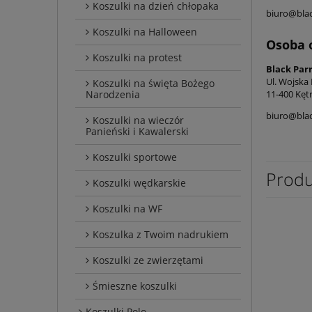
Koszulki na dzień chłopaka
biuro@blac
Koszulki na Halloween
Osoba 
Koszulki na protest
Black Par
Ul. Wojska
Koszulki na święta Bożego
11-400 Kęt
Narodzenia
biuro@blac
Koszulki na wieczór
Panieński i Kawalerski
Koszulki sportowe
Produ
Koszulki wędkarskie
Koszulki na WF
Koszulka z Twoim nadrukiem
Koszulki ze zwierzętami
Śmieszne koszulki
Koszulki Polo