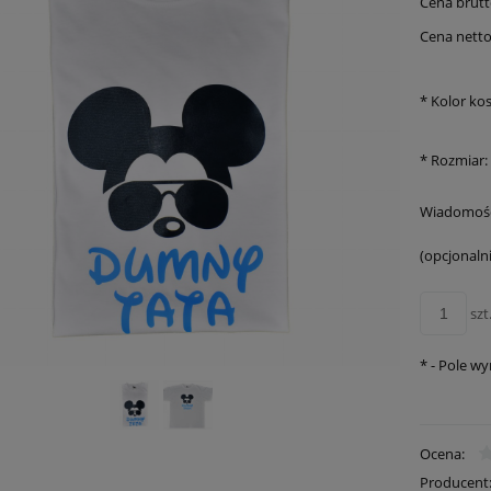
Cena brutt
Cena netto
*
Kolor kos
*
Rozmiar:
Wiadomość
(opcjonalni
szt
*
- Pole w
Ocena:
Producent