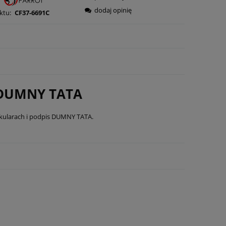
dodaj opinię
ktu:
CF37-6691C
- DUMNY TATA
 okularach i podpis DUMNY TATA.