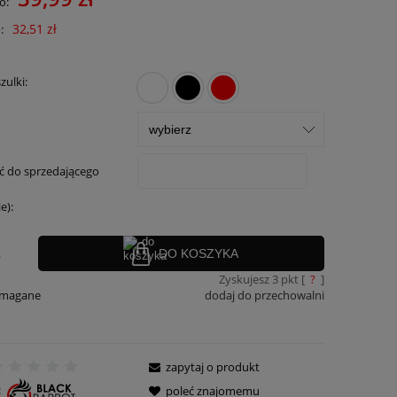
o:
32,51 zł
:
zulki:
 do sprzedającego
e):
.
DO KOSZYKA
Zyskujesz
3
pkt [
?
]
ymagane
dodaj do przechowalni
zapytaj o produkt
:
poleć znajomemu