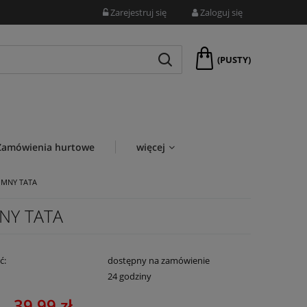
Zarejestruj się
Zaloguj się
(PUSTY)
Zamówienia hurtowe
więcej
DUMNY TATA
MNY TATA
ć:
dostępny na zamówienie
:
24 godziny
39,99 zł