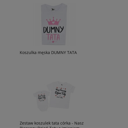
Koszulka męska DUMNY TATA
Zestaw koszulek tata córka - Nasz