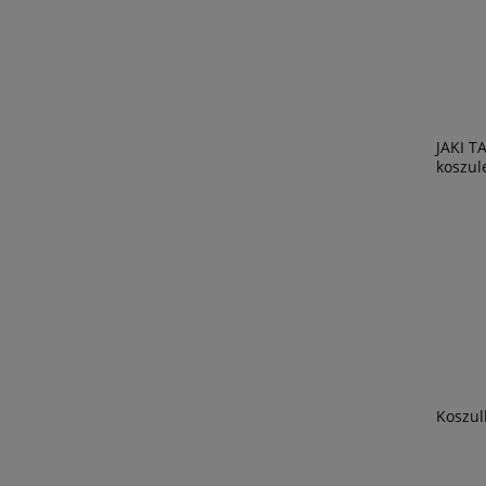
JAKI T
koszule
Koszul