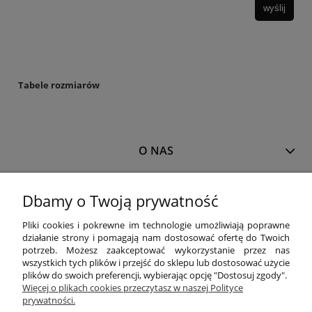
wyślij
Tabele rozmiarów
O NAS
MOJE KONTO
Dbamy o Twoją prywatność
Pliki cookies i pokrewne im technologie umożliwiają poprawne
działanie strony i pomagają nam dostosować ofertę do Twoich
PŁATNOŚCI I DOSTAWA
potrzeb. Możesz zaakceptować wykorzystanie przez nas
wszystkich tych plików i przejść do sklepu lub dostosować użycie
plików do swoich preferencji, wybierając opcję "Dostosuj zgody".
Więcej o plikach cookies przeczytasz w naszej Polityce
INFORMACJE
prywatności.