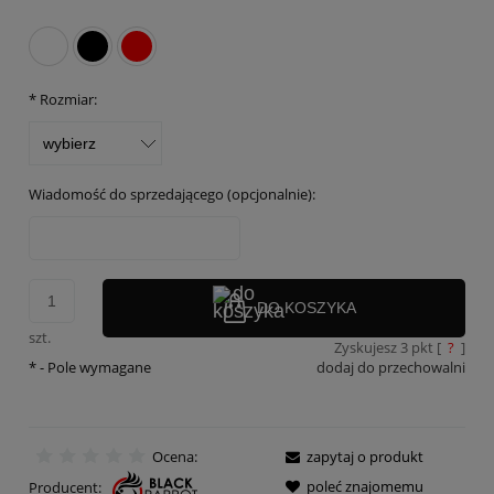
*
Rozmiar:
Wiadomość do sprzedającego (opcjonalnie):
DO KOSZYKA
szt.
Zyskujesz
3
pkt [
?
]
*
- Pole wymagane
dodaj do przechowalni
Ocena:
zapytaj o produkt
poleć znajomemu
Producent: