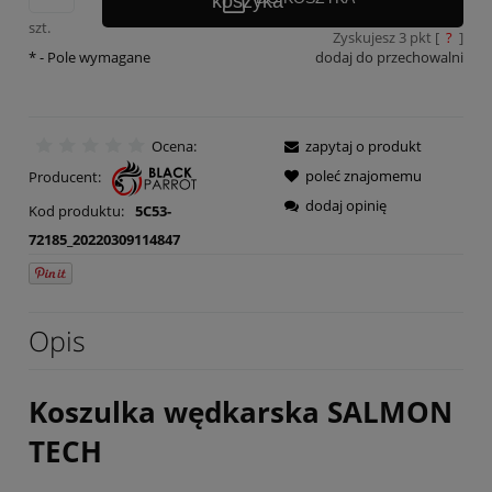
szt.
Zyskujesz
3
pkt [
?
]
*
- Pole wymagane
dodaj do przechowalni
Ocena:
zapytaj o produkt
poleć znajomemu
Producent:
dodaj opinię
Kod produktu:
5C53-
72185_20220309114847
Opis
Koszulka wędkarska SALMON
TECH