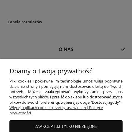
Tabele rozmiarów
O NAS
MOJE KONTO
Dbamy o Twoją prywatność
Pliki cookies i pokrewne im technologie umożliwiają poprawne
działanie strony i pomagają nam dostosować ofertę do Twoich
PŁATNOŚCI I DOSTAWA
potrzeb. Możesz zaakceptować wykorzystanie przez nas
wszystkich tych plików i przejść do sklepu lub dostosować użycie
plików do swoich preferencji, wybierając opcję "Dostosuj zgody".
INFORMACJE
Więcej o plikach cookies przeczytasz w naszej Polityce
prywatności.
ZAAKCEPTUJ TYLKO NIEZBĘDNE
KOLEKCJE