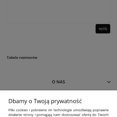
wyślij
Tabele rozmiarów
O NAS
MOJE KONTO
Dbamy o Twoją prywatność
Pliki cookies i pokrewne im technologie umożliwiają poprawne
działanie strony i pomagają nam dostosować ofertę do Twoich
PŁATNOŚCI I DOSTAWA