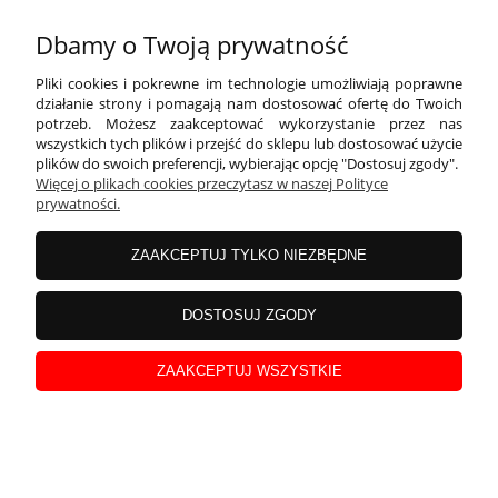
Szatka na Chrzest z dowolnym imieniem i datą -
Dbamy o Twoją prywatność
krzyżyk i zielone listki
Pliki cookies i pokrewne im technologie umożliwiają poprawne
działanie strony i pomagają nam dostosować ofertę do Twoich
potrzeb. Możesz zaakceptować wykorzystanie przez nas
wszystkich tych plików i przejść do sklepu lub dostosować użycie
plików do swoich preferencji, wybierając opcję "Dostosuj zgody".
Więcej o plikach cookies przeczytasz w naszej Polityce
prywatności.
ZAAKCEPTUJ TYLKO NIEZBĘDNE
DOSTOSUJ ZGODY
Szatka na Chrzest z dowolnym imieniem i datą -
ZAAKCEPTUJ WSZYSTKIE
zielone listki z aniołkiem