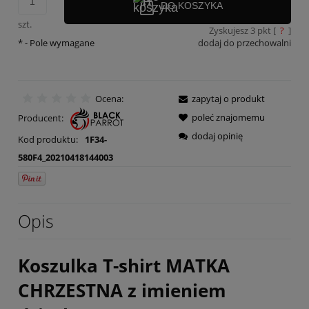
DO KOSZYKA
szt.
Zyskujesz
3
pkt [
?
]
*
- Pole wymagane
dodaj do przechowalni
Ocena:
zapytaj o produkt
poleć znajomemu
Producent:
dodaj opinię
Kod produktu:
1F34-
580F4_20210418144003
Opis
Koszulka T-shirt MATKA
CHRZESTNA z imieniem