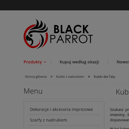
Produkty
Kupuj według okazji
Nowoś
»
»
Strona główna
Kubki z nadrukiem
Kubki dla Taty
Menu
Kubk
Dekoracje i akcesoria imprezowe
Szukasz pr
imieniny, 
Szarfy z nadrukiem
dopasowany
W tej kate