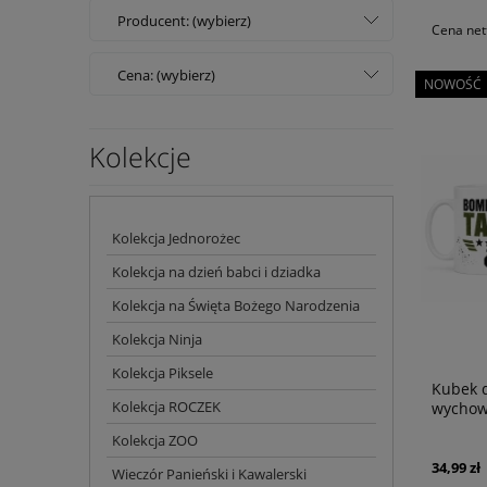
Producent: (wybierz)
Cena net
Cena: (wybierz)
NOWOŚĆ
Kolekcje
Kolekcja Jednorożec
Kolekcja na dzień babci i dziadka
Kolekcja na Święta Bożego Narodzenia
Kolekcja Ninja
Kolekcja Piksele
Kubek d
Kolekcja ROCZEK
wychow
Kolekcja ZOO
34,99 zł
Wieczór Panieński i Kawalerski