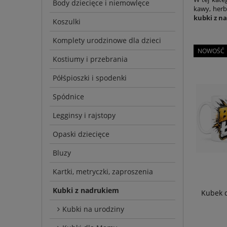
Body dziecięce i niemowlęce
kawy, herb
kubki z n
Koszulki
Komplety urodzinowe dla dzieci
NOWOŚĆ
Kostiumy i przebrania
Półśpioszki i spodenki
Spódnice
Legginsy i rajstopy
Opaski dziecięce
Bluzy
Kartki, metryczki, zaproszenia
Kubki z nadrukiem
Kubek d
Kubki na urodziny