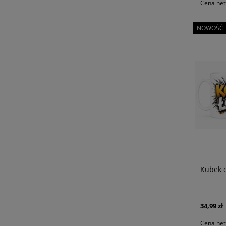
Cena net
NOWOŚĆ
Kubek d
34,99 zł
Cena net