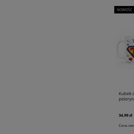
NOWOŚĆ
Kubek d
peleryn
34,99 zł
Cena net