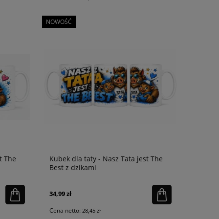
NOWOŚĆ
t The
Kubek dla taty - Nasz Tata jest The
Best z dzikami
34,99 zł
Cena netto:
28,45 zł