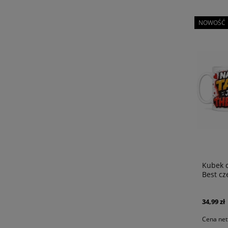
NOWOŚĆ
Kubek d
Best c
34,99 zł
Cena net