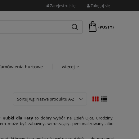
Zarejestruj się
Zaloguj się
(PUSTY)
Zamówienia hurtowe
więcej
Sortuj wg:
Nazwa produktu A-Z
y?
Kubki dla Taty
to dobry wybór na Dzień Ojca, urodziny,
ukiem może być zabawny, wzruszający, personalizowany albo
 prezent, którego tata może używać na co dzień — do porannej