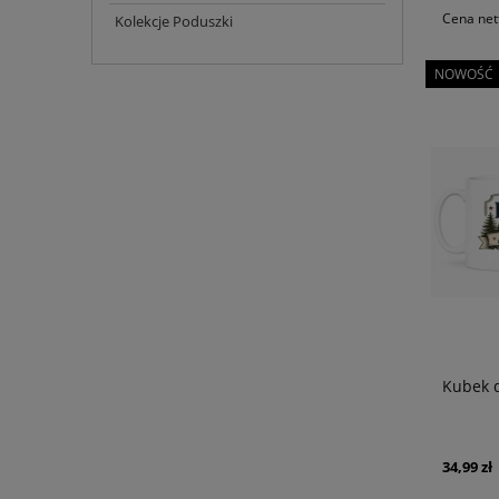
Cena net
Kolekcje Poduszki
NOWOŚĆ
Kubek d
34,99 zł