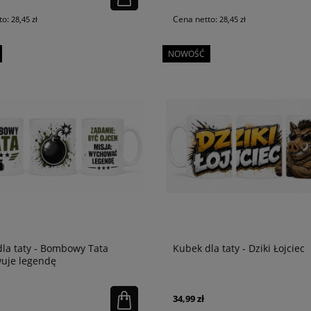
to:
Cena netto:
28,45 zł
28,45 zł
NOWOŚĆ
la taty - Bombowy Tata
Kubek dla taty - Dziki Łojciec
uje legendę
34,99 zł