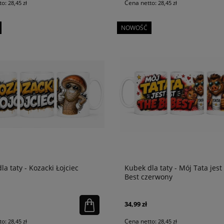
to:
Cena netto:
28,45 zł
28,45 zł
NOWOŚĆ
la taty - Kozacki Łojciec
Kubek dla taty - Mój Tata jest
Best czerwony
34,99 zł
to:
Cena netto:
28,45 zł
28,45 zł