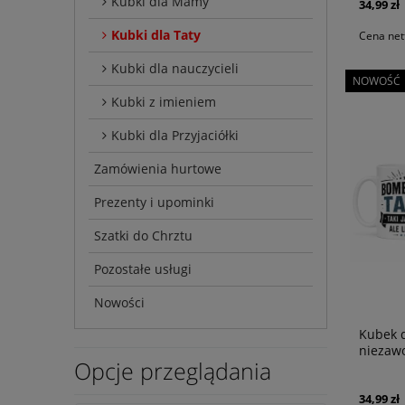
Kubki dla Mamy
34,99 zł
Kubki dla Taty
Cena net
Kubki dla nauczycieli
NOWOŚĆ
Kubki z imieniem
Kubki dla Przyjaciółki
Zamówienia hurtowe
Prezenty i upominki
Szatki do Chrztu
Pozostałe usługi
Nowości
Kubek d
niezaw
Opcje przeglądania
34,99 zł