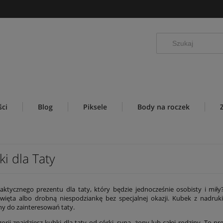
ci
Blog
Piksele
Body na roczek
i dla Taty
aktycznego prezentu dla taty, który będzie jednocześnie osobisty i mił
święta albo drobną niespodziankę bez specjalnej okazji. Kubek z nadr
 do zainteresowań taty.
gorii znajdziesz kubki dla taty od córki, syna, żony lub całej rodziny. To