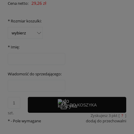
29,26 zł
Cena netto:
*
Rozmiar koszulki:
*
Imię:
Wiadomość do sprzedającego:
DO KOSZYKA
szt.
Zyskujesz
3
pkt [
?
]
*
- Pole wymagane
dodaj do przechowalni