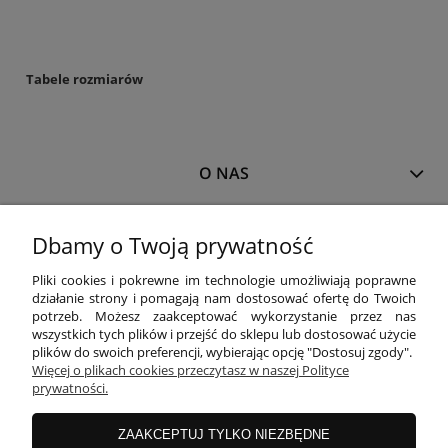
Tabele rozmiarów
O NAS
MOJE KONTO
Dbamy o Twoją prywatność
Pliki cookies i pokrewne im technologie umożliwiają poprawne
działanie strony i pomagają nam dostosować ofertę do Twoich
PŁATNOŚCI I DOSTAWA
potrzeb. Możesz zaakceptować wykorzystanie przez nas
wszystkich tych plików i przejść do sklepu lub dostosować użycie
plików do swoich preferencji, wybierając opcję "Dostosuj zgody".
Więcej o plikach cookies przeczytasz w naszej Polityce
INFORMACJE
prywatności.
ZAAKCEPTUJ TYLKO NIEZBĘDNE
KOLEKCJE