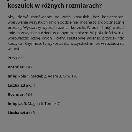
koszulek w różnych rozmiarach?
Aby złożyć zamówienie na wiele koszulek, bez konieczności
wpisywania wszystkich imion oddzielnie, można to zrobić znacznie
prościej. Wystarczy wybrać rozmiar koszulki. W polu "Imię" wpisać
imiona wszystkich dzieci, w danym rozmiarze. W polu ilości sztuk,
wprowadzić liczbę imion i cyfry. Następnie wcisnąć przycisk "do
koszyka". Czynność tą wykonać dla wszystkich imion w rozbiciu na
wzrost.
Przykład:
Rozmiar:
146,
Imię:
Pola 1, Maciek 2, Adam 3, Oliwia 4,
Liczba sztuk:
4
Rozmiar:
134
Imię:
Jaś 5, Magda 6, Tomek 7
Liczba sztuk:
3