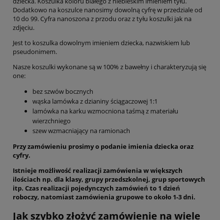
dziecka. Koszulka koloru białego z niebieskim imieniem tyłu.
Dodatkowo na koszulce nanosimy dowolną cyfrę w przedziale od
10 do 99. Cyfra nanoszona z przodu oraz z tyłu koszulki jak na
zdjęciu.
Jest to koszulka dowolnym imieniem dziecka, nazwiskiem lub
pseudonimem.
Nasze koszulki wykonane są w 100% z bawełny i charakteryzują się
one:
bez szwów bocznych
wąska lamówka z dzianiny ściągaczowej 1:1
lamówka na karku wzmocniona taśmą z materiału
wierzchniego
szew wzmacniający na ramionach
Przy zamówieniu prosimy o podanie imienia dziecka oraz
cyfry.
Istnieje możliwość realizacji zamówienia w większych
ilościach np. dla klasy, grupy przedszkolnej, grup sportowych
itp. Czas realizacji pojedynczych zamówień to 1 dzień
roboczy, natomiast zamówienia grupowe to około 1-3 dni.
Jak szybko złożyć zamówienie na wiele