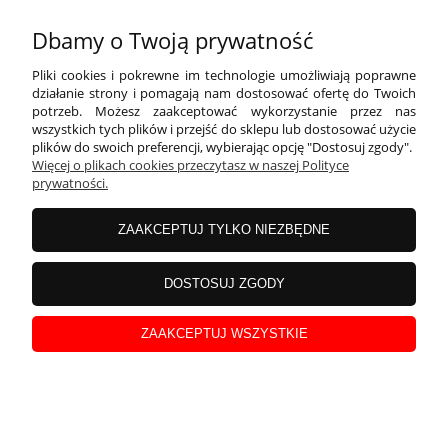
Dbamy o Twoją prywatność
Pliki cookies i pokrewne im technologie umożliwiają poprawne
działanie strony i pomagają nam dostosować ofertę do Twoich
potrzeb. Możesz zaakceptować wykorzystanie przez nas
Balony Eco 33 cm, Cyfra 2, jasny złoty
wszystkich tych plików i przejść do sklepu lub dostosować użycie
plików do swoich preferencji, wybierając opcję "Dostosuj zgody".
Więcej o plikach cookies przeczytasz w naszej Polityce
prywatności.
ZAAKCEPTUJ TYLKO NIEZBĘDNE
DOSTOSUJ ZGODY
ZAAKCEPTUJ WSZYSTKIE
Body falbanka ALE GRATKA MAM 2 LATKA myszka
panterka