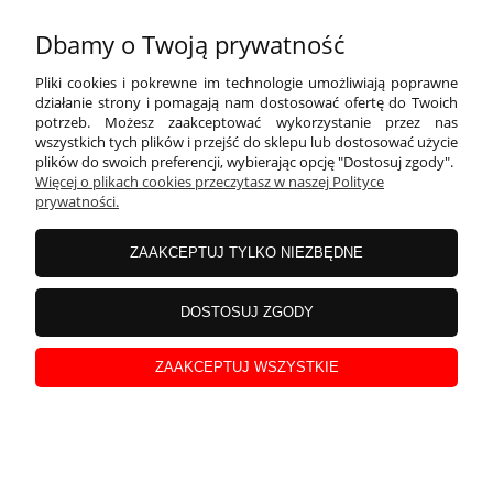
Dbamy o Twoją prywatność
Pliki cookies i pokrewne im technologie umożliwiają poprawne
działanie strony i pomagają nam dostosować ofertę do Twoich
potrzeb. Możesz zaakceptować wykorzystanie przez nas
wszystkich tych plików i przejść do sklepu lub dostosować użycie
plików do swoich preferencji, wybierając opcję "Dostosuj zgody".
Więcej o plikach cookies przeczytasz w naszej Polityce
prywatności.
50tka + imię - czarna szarfa ze złotym nadrukiem
ZAAKCEPTUJ TYLKO NIEZBĘDNE
DOSTOSUJ ZGODY
ZAAKCEPTUJ WSZYSTKIE