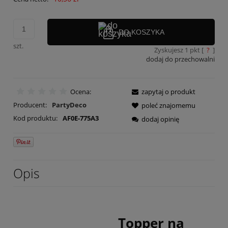
DO KOSZYKA
szt.
Zyskujesz
1
pkt [
?
]
dodaj do przechowalni
Ocena:
zapytaj o produkt
Producent:
PartyDeco
poleć znajomemu
Kod produktu:
AF0E-775A3
dodaj opinię
Opis
Topper na