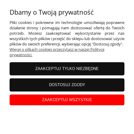
Serwetki 50th Birthday, biały, 33x33cm
Dbamy o Twoją prywatność
Pliki cookies i pokrewne im technologie umożliwiają poprawne
działanie strony i pomagają nam dostosować ofertę do Twoich
potrzeb. Możesz zaakceptować wykorzystanie przez nas
wszystkich tych plików i przejść do sklepu lub dostosować użycie
plików do swoich preferencji, wybierając opcję "Dostosuj zgody".
Więcej o plikach cookies przeczytasz w naszej Polityce
prywatności.
ZAAKCEPTUJ TYLKO NIEZBĘDNE
DOSTOSUJ ZGODY
Kubeczki 50th Birthday, złoty, 220ml 6szt
ZAAKCEPTUJ WSZYSTKIE