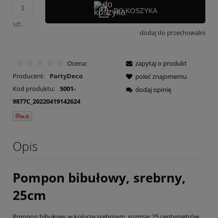
DO KOSZYKA
szt.
dodaj do przechowalni
Ocena:
zapytaj o produkt
Producent:
PartyDeco
poleć znajomemu
Kod produktu:
5001-
dodaj opinię
9877C_20220419142624
Opis
Pompon bibułowy, srebrny,
25cm
Pompon bibułowy w kolorze srebrnym, rozmiar 25 centymetrów.