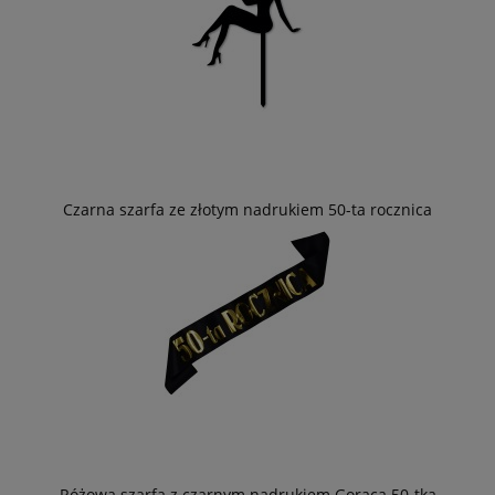
Czarna szarfa ze złotym nadrukiem 50-ta rocznica
Różowa szarfa z czarnym nadrukiem Gorąca 50-tka