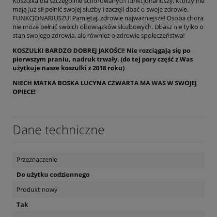
Koszulka dla szczególnie schorowanych funkcjonariuszy, którzy nie
mają już sił pełnić swojej służby i zaczęli dbać o swoje zdrowie.
FUNKCJONARIUSZU! Pamiętaj, zdrowie najważniejsze! Osoba chora
nie może pełnić swoich obowiązków służbowych. Dbasz nie tylko o
stan swojego zdrowia, ale również o zdrowie społeczeństwa!
KOSZULKI BARDZO DOBREJ JAKOŚCI! Nie rozciągają się po
pierwszym praniu, nadruk trwały. (do tej pory część z Was
użytkuje nasze koszulki z 2018 roku)
NIECH MATKA BOSKA LUCYNA CZWARTA MA WAS W SWOJEJ
OPIECE!
Dane techniczne
Przeznaczenie
Do użytku codziennego
Produkt nowy
Tak