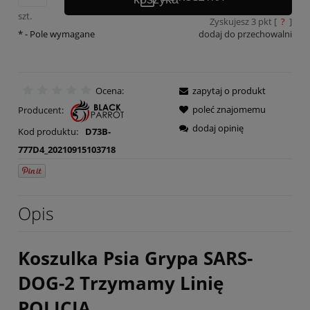
szt.
Zyskujesz
3
pkt [
?
]
*
- Pole wymagane
dodaj do przechowalni
Ocena:
zapytaj o produkt
poleć znajomemu
Producent:
dodaj opinię
Kod produktu:
D73B-
777D4_20210915103718
Opis
Koszulka Psia Grypa SARS-
DOG-2 Trzymamy Linię
POLICJA