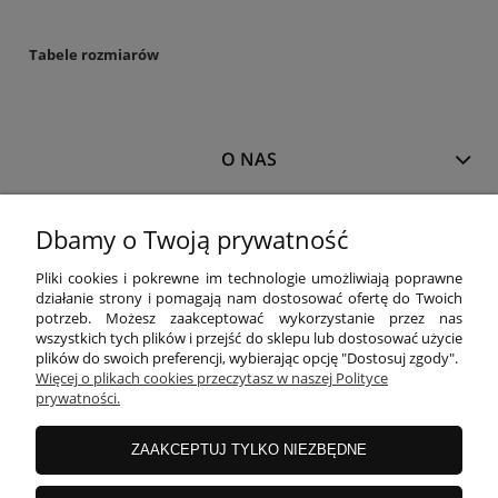
Tabele rozmiarów
O NAS
MOJE KONTO
Dbamy o Twoją prywatność
Pliki cookies i pokrewne im technologie umożliwiają poprawne
działanie strony i pomagają nam dostosować ofertę do Twoich
PŁATNOŚCI I DOSTAWA
potrzeb. Możesz zaakceptować wykorzystanie przez nas
wszystkich tych plików i przejść do sklepu lub dostosować użycie
plików do swoich preferencji, wybierając opcję "Dostosuj zgody".
Więcej o plikach cookies przeczytasz w naszej Polityce
INFORMACJE
prywatności.
ZAAKCEPTUJ TYLKO NIEZBĘDNE
KOLEKCJE