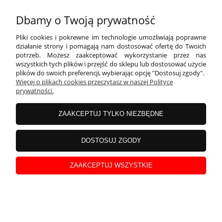
Szalona 40-latka - złota szarfa z czarnym nadrukiem
Dbamy o Twoją prywatność
Pliki cookies i pokrewne im technologie umożliwiają poprawne
działanie strony i pomagają nam dostosować ofertę do Twoich
potrzeb. Możesz zaakceptować wykorzystanie przez nas
wszystkich tych plików i przejść do sklepu lub dostosować użycie
plików do swoich preferencji, wybierając opcję "Dostosuj zgody".
Więcej o plikach cookies przeczytasz w naszej Polityce
prywatności.
ZAAKCEPTUJ TYLKO NIEZBĘDNE
Szalona 40-latka z imieniem - czarna szarfa ze
DOSTOSUJ ZGODY
srebrnym nadrukiem
ZAAKCEPTUJ WSZYSTKIE