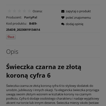
Ocena:
zapytaj o produkt
Producent:
PartyPal
poleć znajomemu
Kod produktu:
B4E9-
dodaj opinię
254DB_20230819134614
Opis
Świeczka czarna ze złotą
koroną cyfra 6
Świeczka czarna ze złotą koroną cyfra 6 to stylowy dodatek do
urodzin, jubileuszy i innych okazji. Ta elegancka świeczka przyciąga
uwagę swoim złotym wzorem w kształcie korony na czarnym
podłożu. Cyfra 6 dodaje osobistego charakteru i nadaje wyjątkowy
akcent na torcie lub innym deserze. Świeczka mierzy około [wstaw