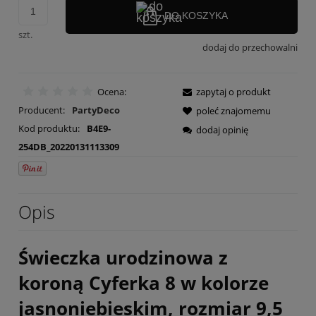
DO KOSZYKA
szt.
dodaj do przechowalni
Ocena:
zapytaj o produkt
Producent:
PartyDeco
poleć znajomemu
Kod produktu:
B4E9-
dodaj opinię
254DB_20220131113309
Opis
Świeczka urodzinowa z
koroną Cyferka 8 w kolorze
jasnoniebieskim, rozmiar 9,5