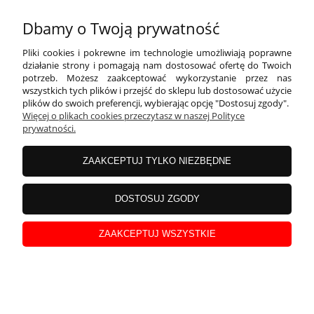
Dbamy o Twoją prywatność
Pliki cookies i pokrewne im technologie umożliwiają poprawne
działanie strony i pomagają nam dostosować ofertę do Twoich
potrzeb. Możesz zaakceptować wykorzystanie przez nas
wszystkich tych plików i przejść do sklepu lub dostosować użycie
Świeczka piker cyferka 8, metaliczna złota, 9.5x2.3 cm
plików do swoich preferencji, wybierając opcję "Dostosuj zgody".
Więcej o plikach cookies przeczytasz w naszej Polityce
prywatności.
ZAAKCEPTUJ TYLKO NIEZBĘDNE
DOSTOSUJ ZGODY
ZAAKCEPTUJ WSZYSTKIE
Świeczka urodzinowa Cyferka 8, 4.5 cm, złoty