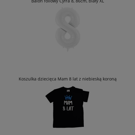
Balon foliowy Cyfra 8, 86cm, biały XL
Koszulka dziecięca Mam 8 lat z niebieską koroną