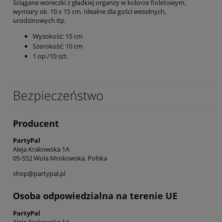
Ściągane woreczki z gładkiej organzy w kolorze fioletowym,
wymiary ok. 10 x 15 cm. Idealne dla gości weselnych,
urodzinowych itp.
Wysokość: 15 cm
Szerokość: 10 cm
1 op./10 szt.
Bezpieczeństwo
Producent
PartyPal
Aleja Krakowska 1A
05-552 Wola Mrokowska, Polska
shop@partypal.pl
Osoba odpowiedzialna na terenie UE
PartyPal
Aleja Krakowska 1A