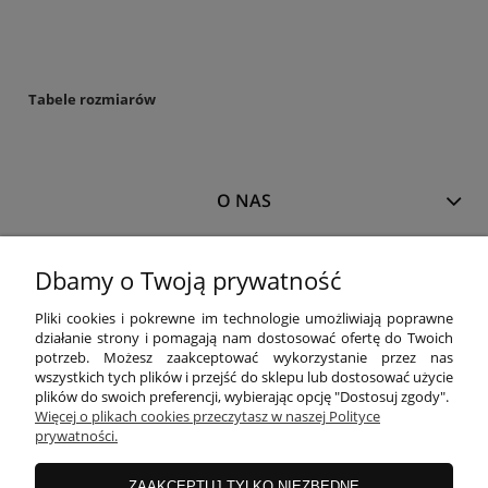
Tabele rozmiarów
O NAS
MOJE KONTO
Dbamy o Twoją prywatność
Pliki cookies i pokrewne im technologie umożliwiają poprawne
działanie strony i pomagają nam dostosować ofertę do Twoich
PŁATNOŚCI I DOSTAWA
potrzeb. Możesz zaakceptować wykorzystanie przez nas
wszystkich tych plików i przejść do sklepu lub dostosować użycie
plików do swoich preferencji, wybierając opcję "Dostosuj zgody".
INFORMACJE
Więcej o plikach cookies przeczytasz w naszej Polityce
prywatności.
ZAAKCEPTUJ TYLKO NIEZBĘDNE