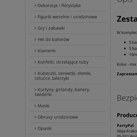
Dekoracje i florystyka
Zest
Figurki weselne i urodzinowe
Gry i zabawki
W kompleci
Hel do balonów
5 ba
5 ba
Klamerki
10m
Konfetti, strzelające tuby
Kolor - mix
Kubeczki, serwetki, słomki,
Zapraszam
sztućce, talerzyki
Kurtyny, girlandy, banery,
świderki
Bezpi
Maski
Produc
Obrusy urodzinowe
PartyPal
Opaski
Aleja Krak
05-552 Wol