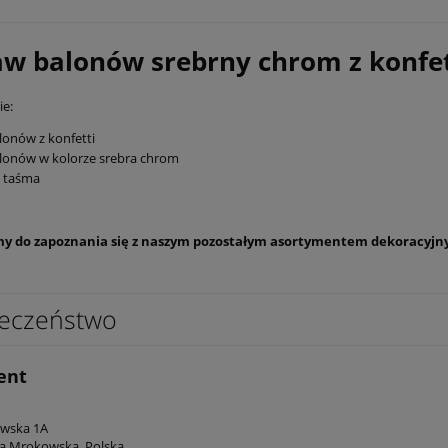
aw balonów srebrny chrom z konfett
e:
lonów z konfetti
lonów w kolorze srebra chrom
 taśma
y do zapoznania się z naszym pozostałym asortymentem dekoracyjn
eczeństwo
ent
owska 1A
a Mrokowska, Polska