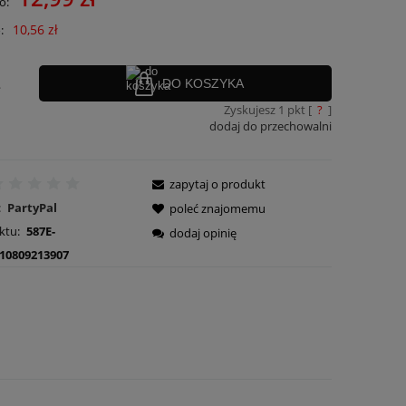
o:
10,56 zł
:
.
DO KOSZYKA
Zyskujesz
1
pkt [
?
]
dodaj do przechowalni
zapytaj o produkt
:
PartyPal
poleć znajomemu
ktu:
587E-
dodaj opinię
10809213907