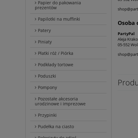
Papier do pakowania
prezentów
shop@part
Papilotki na muffinki
Osoba 
Patery
PartyPal
Aleja Krak
Piniaty
05-552 Wol
Płatki róż / Piórka
shop@part
Podkłady tortowe
Poduszki
Produ
Pompony
Pozostałe akcesoria
urodzinowe i imprezowe
Przypinki
Pudełka na ciasto
Rekwizyty do zdjęć