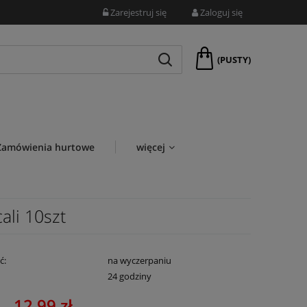
Zarejestruj się
Zaloguj się
(PUSTY)
Zamówienia hurtowe
więcej
ali 10szt
ć:
na wyczerpaniu
:
24 godziny
12,99 zł