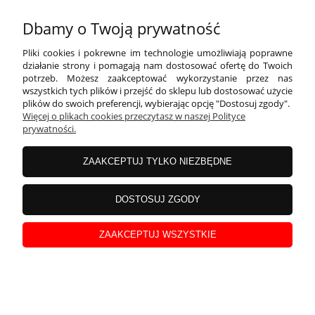
Dbamy o Twoją prywatność
Pliki cookies i pokrewne im technologie umożliwiają poprawne
działanie strony i pomagają nam dostosować ofertę do Twoich
potrzeb. Możesz zaakceptować wykorzystanie przez nas
wszystkich tych plików i przejść do sklepu lub dostosować użycie
plików do swoich preferencji, wybierając opcję "Dostosuj zgody".
Więcej o plikach cookies przeczytasz w naszej Polityce
prywatności.
ZAAKCEPTUJ TYLKO NIEZBĘDNE
Balon foliowy Cyfra 3, 86cm, srebrny XL
DOSTOSUJ ZGODY
12,99 zł
ZAAKCEPTUJ WSZYSTKIE
Cena netto:
10,56 zł