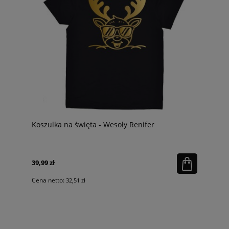
Koszulka na święta - Wesoły Renifer
39,99 zł
Cena netto:
32,51 zł