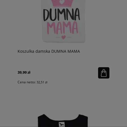
Koszulka damska DUMNA MAMA
39,99 zł
Cena netto:
32,51 zł