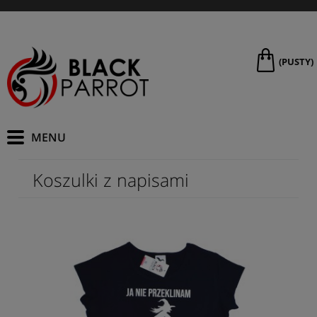
(PUSTY)
Koszulki z napisami