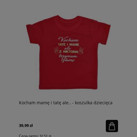
Kocham mamę i tatę ale.. - koszulka dziecięca
39,99 zł
Cena netto:
32,51 zł