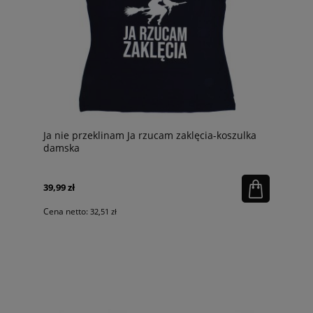
Ja nie przeklinam Ja rzucam zaklęcia-koszulka
damska
39,99 zł
Cena netto:
32,51 zł