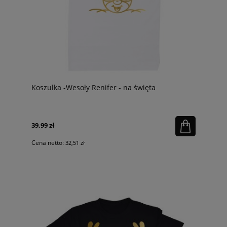
Koszulka -Wesoły Renifer - na święta
39,99 zł
Cena netto:
32,51 zł