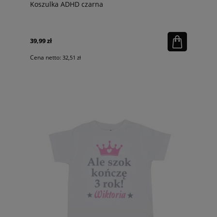
Koszulka ADHD czarna
39,99 zł
Cena netto:
32,51 zł