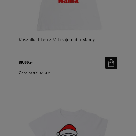
Koszulka biała z Mikołajem dla Mamy
39,99 zł
Cena netto:
32,51 zł