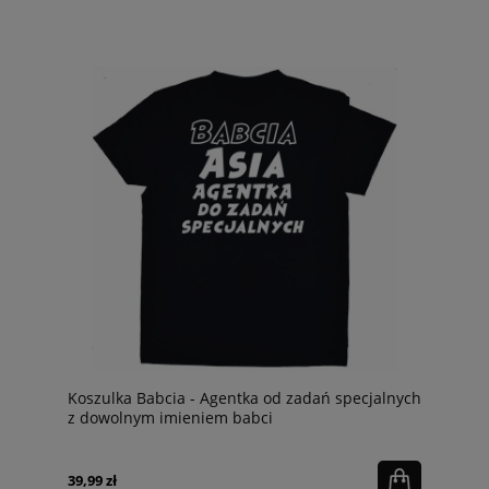
Koszulka Babcia - Agentka od zadań specjalnych
z dowolnym imieniem babci
39,99 zł