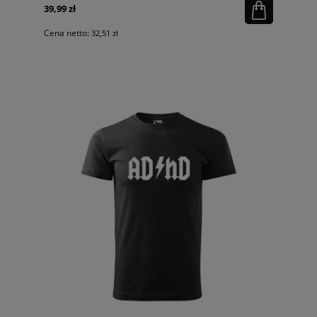
39,99 zł
Cena netto:
32,51 zł