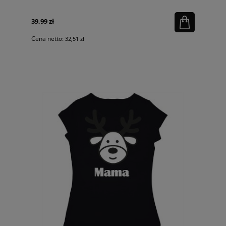
39,99 zł
Cena netto:
32,51 zł