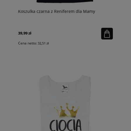
Koszulka czarna z Reniferem dla Mamy
39,99 zł
Cena netto:
32,51 zł