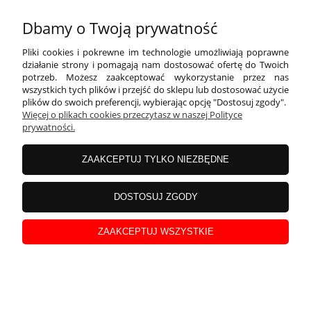
Dbamy o Twoją prywatność
Pliki cookies i pokrewne im technologie umożliwiają poprawne
działanie strony i pomagają nam dostosować ofertę do Twoich
potrzeb. Możesz zaakceptować wykorzystanie przez nas
wszystkich tych plików i przejść do sklepu lub dostosować użycie
plików do swoich preferencji, wybierając opcję "Dostosuj zgody".
Więcej o plikach cookies przeczytasz w naszej Polityce
prywatności.
ZAAKCEPTUJ TYLKO NIEZBĘDNE
Koszulka damska Dumna Mama
DOSTOSUJ ZGODY
39,99 zł
ZAAKCEPTUJ WSZYSTKIE
Cena netto:
32,51 zł