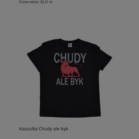
Cena netto:
32,51 zł
Koszulka Chudy ale byk