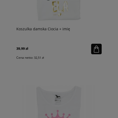
Koszulka damska Ciocia + imię
39,99 zł
Cena netto:
32,51 zł