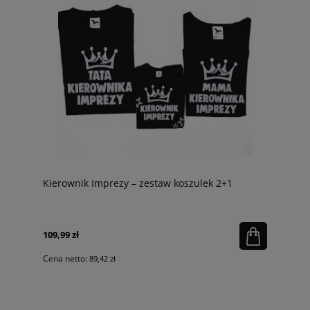
Kierownik Imprezy – zestaw koszulek 2+1
109,99 zł
Cena netto:
89,42 zł