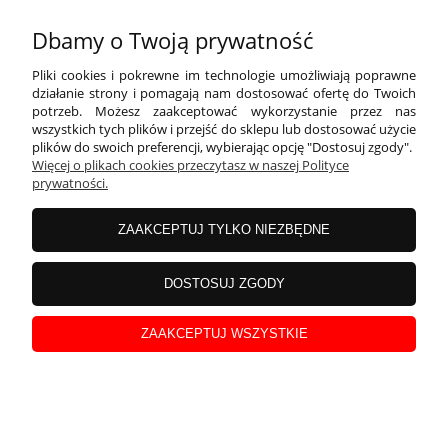
Dbamy o Twoją prywatność
Pliki cookies i pokrewne im technologie umożliwiają poprawne
działanie strony i pomagają nam dostosować ofertę do Twoich
potrzeb. Możesz zaakceptować wykorzystanie przez nas
wszystkich tych plików i przejść do sklepu lub dostosować użycie
plików do swoich preferencji, wybierając opcję "Dostosuj zgody".
Więcej o plikach cookies przeczytasz w naszej Polityce
prywatności.
Topper na tort - Happy Birthday - kwadraty
ZAAKCEPTUJ TYLKO NIEZBĘDNE
DOSTOSUJ ZGODY
ZAAKCEPTUJ WSZYSTKIE