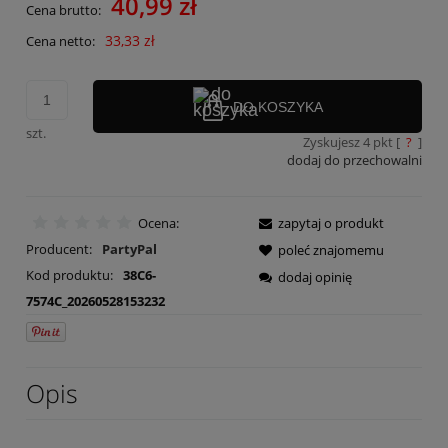
40,99 zł
Cena brutto:
33,33 zł
Cena netto:
DO KOSZYKA
szt.
Zyskujesz
4
pkt [
?
]
dodaj do przechowalni
Ocena:
zapytaj o produkt
Producent:
PartyPal
poleć znajomemu
Kod produktu:
38C6-
dodaj opinię
7574C_20260528153232
Opis