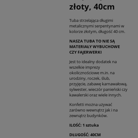
złoty, 40cm
Tuba strzelająca długimi
metalicznymi serpentynami w
kolorze złotym, długość 40 cm.
NASZA TUBA TO NIE SĄ
MATERIAŁY WYBUCHOWE
CZY FAJERWERKI
Jest to idealny dodatek na
wszelkie imprezy
okolicznościowe m.in. na
urodziny, roczek, ślub,
przyjęcie, zabawę karnawałową,
sylwester, wieczór panieński czy
kawalerski oraz wiele innych.
Konfetti można używać
zarówno wewnątrz jak i na
zewnątrz budynków.
ILOŚĆ: 1 sztuka
DŁUGOŚĆ: 40CM