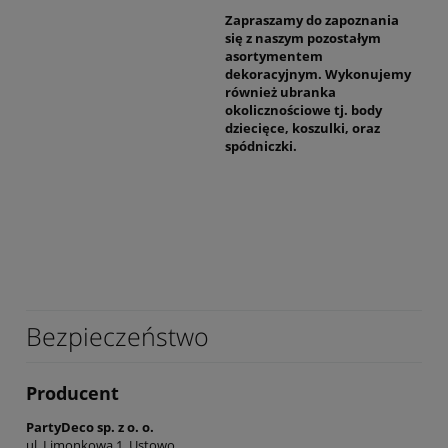
Zapraszamy do zapoznania
się z naszym pozostałym
asortymentem
dekoracyjnym. Wykonujemy
również ubranka
okolicznościowe tj. body
dziecięce, koszulki, oraz
spódniczki.
Bezpieczeństwo
Producent
PartyDeco sp. z o. o.
ul. Limonkowa 1, Ustowo