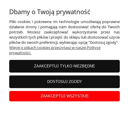
Dbamy o Twoją prywatność
Serwetki Happy Birthday 40 granatowe 10szt
Pliki cookies i pokrewne im technologie umożliwiają poprawne
działanie strony i pomagają nam dostosować ofertę do Twoich
potrzeb. Możesz zaakceptować wykorzystanie przez nas
wszystkich tych plików i przejść do sklepu lub dostosować użycie
plików do swoich preferencji, wybierając opcję "Dostosuj zgody".
Więcej o plikach cookies przeczytasz w naszej Polityce
prywatności.
ZAAKCEPTUJ TYLKO NIEZBĘDNE
DOSTOSUJ ZGODY
Kubek Happy Birthday 40 granatowy 220ml 6szt.
ZAAKCEPTUJ WSZYSTKIE