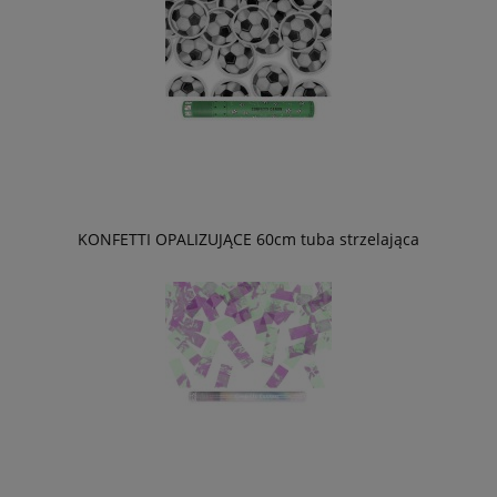
KONFETTI OPALIZUJĄCE 60cm tuba strzelająca